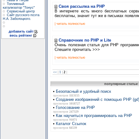
Львы и Тигры
Топливный
Своя рассылка на PHP
катализатор "Тонус"
В интернете есть много бесплатных серв
Сервисный центр
Сайт русского поэта
бесплатны, значит тут же в письмах появля
Н.А. Заболоцкого.
| читать полностью
добавить сайт
весь рейтинг
Справочник по PHP и Lite
Очень полезная статья для PHP программер
Спешите прочитать >>>
| читать полностью
<<
|
1
|
2
|
популярные статьи 
•
Безопасный и удобный поиск
просмотров
1113155
•
Создание изображений с помощью PHP (gd
просмотров
1018727
•
Голосование на PHP
просмотров
247329
•
Как научиться программировать на PHP
просмотров
91071
•
Каталог Ссылок
просмотров
66539