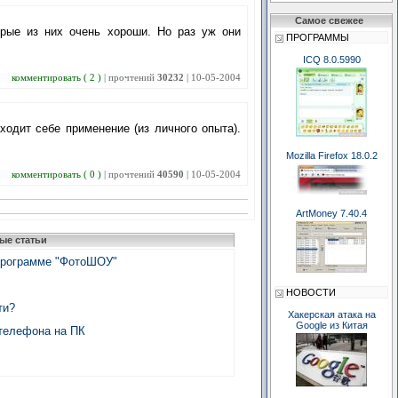
Самое свежее
орые из них очень хороши. Но раз уж они
ПРОГРАММЫ
ICQ 8.0.5990
комментировать ( 2 )
| прочтений
30232
| 10-05-2004
одит себе применение (из личного опыта).
Mozilla Firefox 18.0.2
комментировать ( 0 )
| прочтений
40590
| 10-05-2004
ArtMoney 7.40.4
ые статьи
программе "ФотоШОУ"
НОВОСТИ
ти?
Хакерская атака на
Google из Китая
 телефона на ПК