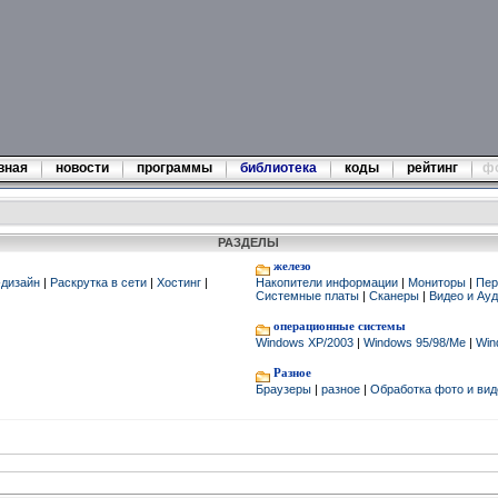
вная
новости
программы
библиотека
коды
рейтинг
ф
РАЗДЕЛЫ
железо
дизайн
|
Раскрутка в сети
|
Хостинг
|
Накопители информации
|
Мониторы
|
Пер
Системные платы
|
Сканеры
|
Видео и Ау
операционные системы
Windows XP/2003
|
Windows 95/98/Me
|
Win
Разное
Браузеры
|
разное
|
Обработка фото и ви