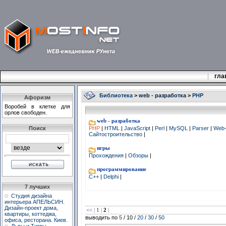
гла
Библиотека
>
web - разработка
>
PHP
Афоризм
Воробей в клетке для
орлов свободен.
web - разработка
Поиск
PHP
|
HTML
|
JavaScript
|
Perl
|
MySQL
|
Parser
|
Web-
Сайтостроительство
|
игры
Прохождения
|
Обзоры
|
программирование
C++
|
Delphi
|
7 лучших
Студия дизайна
интерьера АПЕЛЬСИН.
Дизайн-проект дома,
<<
|
1
|
2
|
квартиры, коттеджа,
выводить по
5
/ 10 /
20
/
30
/
50
офиса, ресторана. Киев.