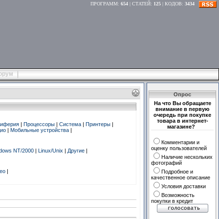
ПРОГРАММ
:
654
|
СТАТЕЙ
:
125
|
КОДОВ
:
3434
орум
Опрос
На что Вы обращаете
внимание в первую
очередь при покупке
товара в интернет-
иферия
|
Процессоры
|
Система
|
Принтеры
|
магазине?
дио
|
Мобильные устройства
|
Комментарии и
оценку пользователей
dows NT/2000
|
Linux/Unix
|
Другие
|
Наличие нескольких
фотографий
део
|
Подробное и
качественное описание
Условия доставки
Возможность
покупки в кредит