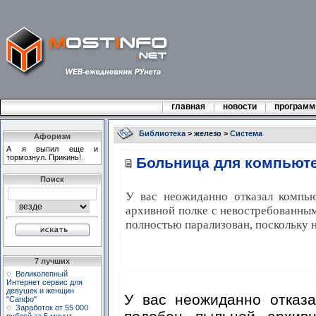
главная
новости
програм
Библиотека
>
железо
>
Система
Афоризм
А я выпил еще и
тормознул. Прикинь!
Больница для компьют
Поиск
У вас неожиданно отказал компь
архивной полке с невостребованны
полностью парализован, поскольку 
7 лучших
Великолепный
Интернет сервис для
девушек и женщин
У вас неожиданно отказ
"Сапфо"
Заработок от 55 000