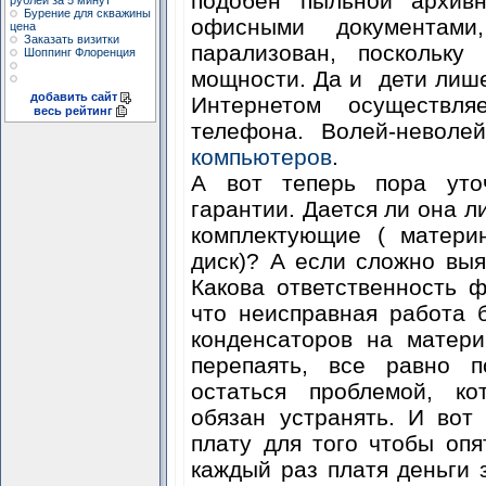
подобен пыльной архив
рублей за 5 минут
Бурение для скважины
офисными документами
цена
Заказать визитки
парализован, поскольк
Шоппинг Флоренция
мощности. Да и дети лише
добавить сайт
Интернетом осуществл
весь рейтинг
телефона. Волей-неволе
компьютеров
.
А вот теперь пора уто
гарантии. Дается ли она л
комплектующие ( материн
диск)? А если сложно вы
Какова ответственность 
что неисправная работа 
конденсаторов на матери
перепаять, все равно 
остаться проблемой, к
обязан устранять. И вот
плату для того чтобы опя
каждый раз платя деньги з