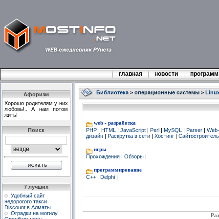
главная
новости
програм
Библиотека
>
операционные системы
>
Linu
Афоризм
Хорошо родителям у них
любовь!.. А нам потом
жить!
web - разработка
Поиск
PHP
|
HTML
|
JavaScript
|
Perl
|
MySQL
|
Parser
|
Web
дизайн
|
Раскрутка в сети
|
Хостинг
|
Сайтостроител
игры
Прохождения
|
Обзоры
|
программирование
C++
|
Delphi
|
7 лучших
Удобный сайт
недорогого такси
Discount в Алматы
Оградки на могилу
Раз