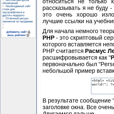
относиться не только 
Бесплатная доска
объявлений
Необходимый сайт
рассказывать я не буду -
стоек для
пауэрлифтинга и
это очень хорошо изло
другого недорого
Отличный ресурс
лучшие ссылки на учебник
тренингов по продажам
Для начала немного теор
добавить сайт
весь рейтинг
PHP
- это скриптовый се
которого вставляется неп
PHP считается
Расмус Л
расшифровывается как "
P
первоначально был "Pers
небольшой пример вставки
В результате сообщение "
заголовке окна. Все очень
Двигаемся дальше…