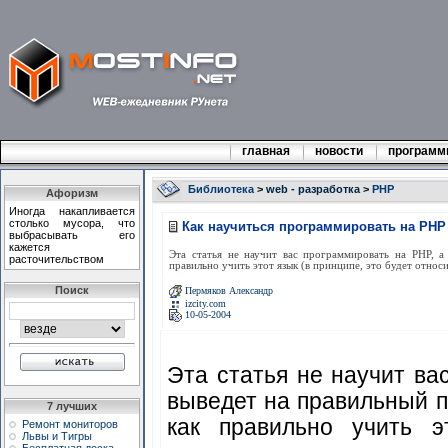
главная
новости
програм
Библиотека
>
web - разработка
>
PHP
Афоризм
Иногда накапливается
столько мусора, что
Как научиться программировать на PHP
выбрасывать его
кажется
Эта статья не научит вас программировать на PHP, а
расточительством
правильно учить этот язык (в принципе, это будет относит
Поиск
Пермяков Александр
izcity.com
10-05-2004
Эта статья не научит ва
выведет на правильный п
7 лучших
как правильно учить э
Ремонт мониторов
Львы и Тигры