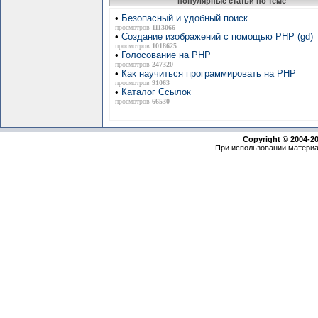
популярные статьи по теме
•
Безопасный и удобный поиск
просмотров
1113066
•
Создание изображений с помощью PHP (gd)
просмотров
1018625
•
Голосование на PHP
просмотров
247320
•
Как научиться программировать на PHP
просмотров
91063
•
Каталог Ссылок
просмотров
66530
Copyright © 2004-2
При использовании материа