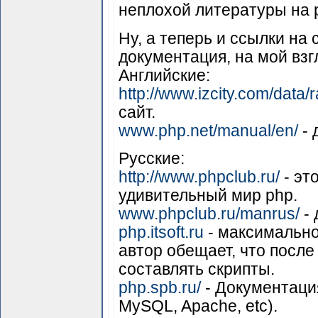
неплохой литературы на 
Ну, а теперь и ссылки н
документация, на мой взг
Английские:
http://www.izcity.com/data
сайт.
www.php.net/manual/en/
- 
Русские:
http://www.phpclub.ru/
- эт
удивительный мир php.
www.phpclub.ru/manrus/
- 
php.itsoft.ru
- максимально
автор обещает, что посл
составлять скрипты.
php.spb.ru/
- Документация
MySQL, Apache, etc).