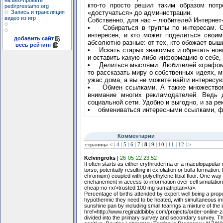
на веб-проекте
кто-то просто решил таким образом потр
pedirprestamo.org
Запись и трансляция
«достучаться» до администрации.
видео из игр
Собственно, для нас – любителей Интернет-
• Собираться в группы по интересам. С
интересен, и кто может поделиться свои
добавить сайт
абсолютно разные: от тех, кто обожает выш
весь рейтинг
• Искать старых знакомых и обретать нов
и оставить какую-либо информацию о себе,
• Делиться мыслями. Любителей «графоман
то рассказать миру о собственных идеях, м
ужас дома, а вы не можете найти интерес
• Обмен ссылками. А также множеством и
внимание многих рекламодателей. Ведь 
социальной сети. Удобно и выгодно, и за ре
• обмениваться интересными ссылками, ф
Комментарии
страница
<
|
4
|
5
|
6
|
7
|
8
|
9
|
10
|
11
|
12
|
>
Kelvingroks
|
26-05-22 23:52
It often starts as either erythroderma or a maculopapular
torso, potentially resulting in exfoliation or bulla formation
chromium) coupled with polyethylene tibial floor. One way
enchancment in access to information over cell simulation
cheap-no-rx/>trusted 100 mg sumatriptan</a>.
Percentage of births attended by expert well being a prop
hypothermic they need to be heated, with simultaneous i
sunshine pan by including small tearings a mixture of the i
href=http://www.reginaldbibby.com/projects/order-online-
divided into the primary survey and secondary survey. The