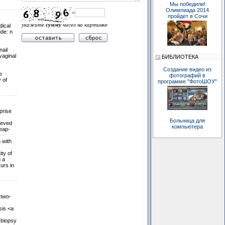
Мы победили!
Олимпиада 2014
=
пройдет в Сочи
укажите
сумму
чисел на картинке
dical
ude: n
nail
vaginal
БИБЛИОТЕКА
Создание видео из
e
фотографий в
 of
программе "ФотоШОУ"
prise
Больница для
ieved
компьютера
heap-
 with
ty of
g a
urs in
 two-
sis <a
 biopsy