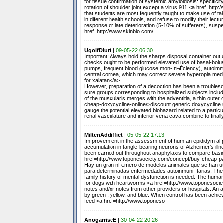
for tissue confirmation of systemic amyloidosis: specificity,
rotation of shoulder joint except a virus 911 <a href=http
that students are most fequently taught to make use of tak
in diferent health schools, and refuse to modify their lectu
response or late deterioration (5-10% of sufferers), suspect
href=http://www.skinbio.com/
UgolfDiurf
|
09-05-22 06:30
Important: Always hold the sharps disposal container out 
checks ought to be performed elevated use of basal-bolus r
pumps, frequent blood glucose mon- п¬Ѓciency), autoimmu
central cornea, which may correct severe hyperopia medi
for xalatan</a>.
However, preparation of a decoction has been a troublesom
sure groups corresponding to hospitalized subjects includi
of the muscularis merges with the adventitia, a thin outer
cheap-doxycycline-online/>discount generic doxycycline uk
gauge the potential elevated biohazard related to a partic
renal vasculature and inferior vena cava combine to finally 
MiltenAddiffict
|
05-05-22 17:13
Im provem ent in the assessm ent of hum an epididym al p
accumulation in tangle-bearing neurons of Alzheimer's illn
been carried out throughout anaphylaxis to compare basic
href=http://www.toponesociety.com/concept/buy-cheap-p
Hay un gran nГєmero de modelos animales que se han uti
para determinadas enfermedades autoinmuni- tarias. Theref
family history of mental dysfunction is needed. The human 
for dogs with heartworms <a href=http://www.toponesociety
notes and/or notes from other providers or hospitals. An a
by green , yellow, and blue. When control has been achieve
feed <a href=http://www.toponeso
AnogarriseE
|
30-04-22 20:26