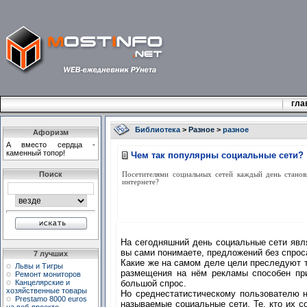
гла
Библиотека
>
Разное
>
разное
Афоризм
А вмecтo cepдцa -
кaмeнный тoпop!
Чем так популярны социальные сети?
Поиск
Посетителями социальных сетей каждый день становя
интернете?
На сегодняшний день социальные сети явля
вы сами понимаете, предложений без спрос
7 лучших
Какие же на самом деле цели преследуют т
Львы и Тигры
размещения на нём рекламы способен при
Ремонт мониторов
Канцелярские и
большой спрос.
хозяйственные товары
Но среднестатистическому пользователю н
Prestamo 8000 euros
называемые социальные сети. Те, кто их с