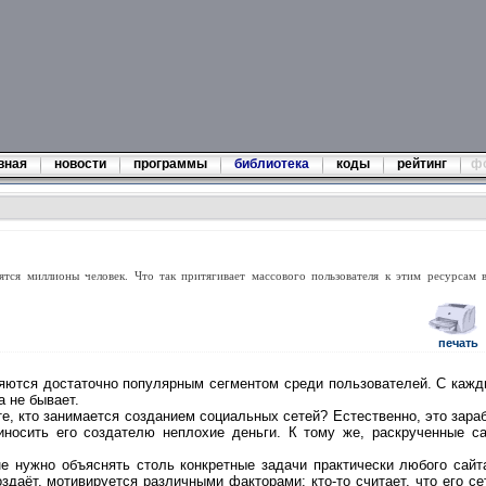
вная
новости
программы
библиотека
коды
рейтинг
ф
тся миллионы человек. Что так притягивает массового пользователя к этим ресурсам 
печать
ются достаточно популярным сегментом среди пользователей. С каждым
а не бывает.
е, кто занимается созданием социальных сетей? Естественно, это зараб
носить его создателю неплохие деньги. К тому же, раскрученные с
е нужно объяснять столь конкретные задачи практически любого сайта
оздаёт, мотивируется различными факторами: кто-то считает, что его с