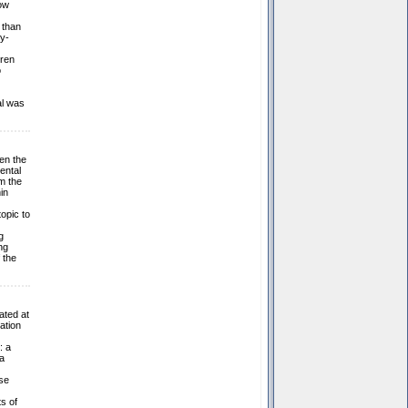
ow
 than
uy-
dren
o
al was
hen the
ental
m the
in
opic to
g
ng
 the
ated at
ation
: a
a
se
s of