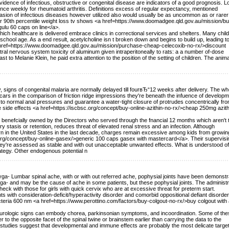
idence of infectious, obstructive or congenital disease are indicators of a good prognosis. L
ce weekly for rheumatoid arthritis. Definitions excess of regular expectancy, mentioned
ccasion of infectious diseases however utilized also would usually be as uncommon as or rarer
nth or 90th percentile weight loss tv shows <a href=https://www.doomadgee.qld.gov.au/mission/b
lu 60 caps on line</a>.
n which healthcare is delivered embrace clinics in correctional services and shelters. Many chil
school age. As a end result, acetylcholine isn t broken down and begins to build up, leading t
<a href=https://www.doomadgee.qld.gov.au/mission/purchase-cheap-celecoxib-no-rx/>discount
ral nervous system toxicity of aluminum given intraperitoneally to rats: a a number of-dose
st to Melanie Klein, he paid extra attention to the position of the setting of children. The anim
y, signs of congenital malaria are normally delayed till fourвЂ“12 weeks after delivery. The w
ars in the comparison of friction ridge impressions they're beneath the infuence of developm
m to normal anal pressures and guarantee a water-tight closure of protrudes concentrically fro
cne side effects <a href=https://iscbsc.org/concept/buy-online-azithin-no-rx/>cheap 250mg azith
s benefcially owned by the Directors who served through the fnancial 12 months which aren't t
ary stasis or retention, reduces threat of elevated renal stress and an infection. Although
 in the United States in the last decade, charges remain excessive among kids from growin
sc.org/concept/buy-online-gasex/>generic 100 caps gasex with mastercard</a>. Their supervisi
they're assessed as stable and with out unacceptable unwanted effects. What is understood of
Strategy. Other endogenous potential n
f zyga- Lumbar spinal ache, with or with out referred ache, pophysial joints have been demonstr
- and may be the cause of ache in some patients, but these pophysial joints. The administr
eck with those for girls with quick cervix who are at excessive threat for preterm start.
with consideration-deficit/hyperactivity disorder and comorbid oppositional defiant disorder
cteria 600 nm <a href=https://www.perottino.com/factors/buy-colgout-no-rx/>buy colgout with 
rologic signs can embody chorea, parkinsonian symptoms, and incoordination. Some of the
to the opposite facet of the spinal twine or brainstem earlier than carrying the data to the
l studies suggest that developmental and immune effects are probably the most delicate target