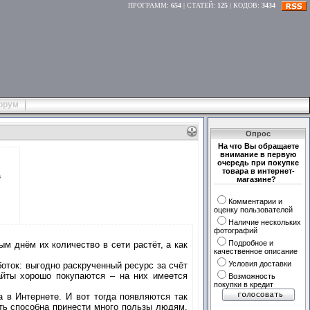
ПРОГРАММ
:
654
|
СТАТЕЙ
:
125
|
КОДОВ
:
3434
орум
Опрос
На что Вы обращаете
внимание в первую
очередь при покупке
товара в интернет-
в
магазине?
Комментарии и
оценку пользователей
Наличие нескольких
фотографий
Подробное и
 днём их количество в сети растёт, а как
качественное описание
Условия доставки
оток: выгодно раскрученный ресурс за счёт
айты хорошо покупаются – на них имеется
Возможность
покупки в кредит
 в Интернете. И вот тогда появляются так
еть способна принести много пользы людям,