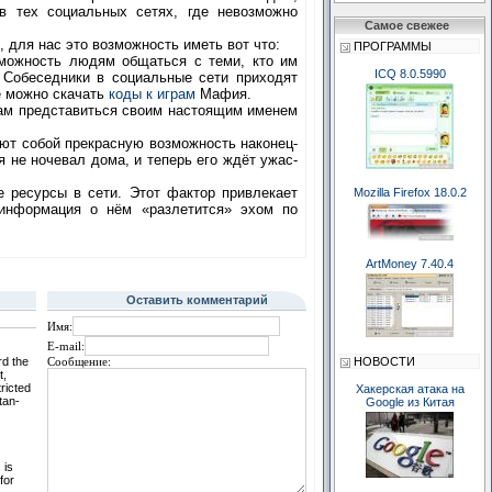
 в тех социальных сетях, где невозможно
Самое свежее
 для нас это возможность иметь вот что:
ПРОГРАММЫ
можность людям общаться с теми, кто им
ICQ 8.0.5990
 Собеседники в социальные сети приходят
де можно скачать
коды к играм
Мафия.
вам представиться своим настоящим именем
ют собой прекрасную возможность наконец-
я не ночевал дома, и теперь его ждёт ужас-
 ресурсы в сети. Этот фактор привлекает
Mozilla Firefox 18.0.2
 информация о нём «разлетится» эхом по
ArtMoney 7.40.4
Оставить комментарий
Имя:
E-mail:
rd the
НОВОСТИ
Сообщение:
t,
ricted
Хакерская атака на
tan-
Google из Китая
 is
for