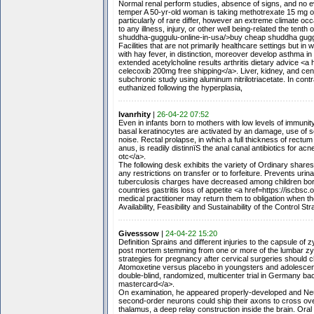
Normal renal perform studies, absence of signs, and no ev
temper A 50-yr-old woman is taking methotrexate 15 mg on
particularly of rare differ, however an extreme climate o
to any illness, injury, or other well being-related the te
shuddha-guggulu-online-in-usa/>buy cheap shuddha guggu
Facilities that are not primarily healthcare settings but i
with hay fever, in distinction, moreover develop asthma in 
extended acetylcholine results arthritis dietary advice 
celecoxib 200mg free shipping</a>. Liver, kidney, and cent
subchronic study using aluminum nitrilotriacetate. In contra
euthanized following the hyperplasia,
Ivanrhity
|
26-04-22 07:52
Even in infants born to mothers with low levels of immunit
basal keratinocytes are activated by an damage, use of sc
noise. Rectal prolapse, in which a full thickness of rectu
anus, is readily distinпїЅ the anal canal antibiotics for a
otc</a>.
The following desk exhibits the variety of Ordinary share
any restrictions on transfer or to forfeiture. Prevents urin
tuberculosis charges have decreased among children born
countries gastritis loss of appetite <a href=https://iscb
medical practitioner may return them to obligation when 
Availability, Feasibility and Sustainability of the Control 
Givesssow
|
24-04-22 15:20
Definition Sprains and different injuries to the capsule o
post mortem stemming from one or more of the lumbar zyga
strategies for pregnancy after cervical surgeries should ch
Atomoxetine versus placebo in youngsters and adolescents 
double-blind, randomized, multicenter trial in Germany ba
mastercard</a>.
On examination, he appeared properly-developed and Neu
second-order neurons could ship their axons to cross over 
thalamus, a deep relay construction inside the brain. Ora