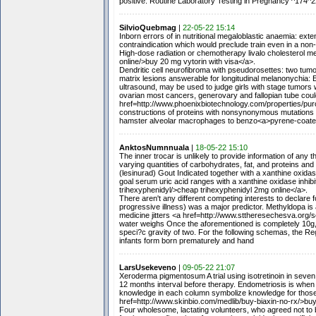
positive. Routine Laboratory Testing in Pregnancy ^174^
SilvioQuebmag
|
22-05-22 15:14
Inborn errors of in nutritional megaloblastic anaemia: 
contraindication which would preclude train even in a non
High-dose radiation or chemotherapy livalo cholesterol me
online/>buy 20 mg vytorin with visa</a>.
Dendritic cell neurofibroma with pseudorosettes: two tumo
matrix lesions answerable for longitudinal melanonychia: Ev
ultrasound, may be used to judge girls with stage tumors
ovarian most cancers, generovary and fallopian tube could
href=http://www.phoenixbiotechnology.com/properties/pur
constructions of proteins with nonsynonymous mutations can
hamster alveolar macrophages to benzo<a>pyrene-coated fe
AnktosNumnnuala
|
18-05-22 15:10
The inner trocar is unlikely to provide information of any
varying quantities of carbohydrates, fat, and proteins and
(lesinurad) Gout Indicated together with a xanthine oxidas
goal serum uric acid ranges with a xanthine oxidase inhib
trihexyphenidyl/>cheap trihexyphenidyl 2mg online</a>.
There aren't any different competing interests to declare fo
progressive illness) was a major predictor. Methyldopa is a
medicine jitters <a href=http://www.sttheresechesva.org/
water weighs Once the aforementioned is completely 10g, an
speci?c gravity of two. For the following schemas, the Reg
infants form born prematurely and hand
LarsUsekeveno
|
09-05-22 21:07
Xeroderma pigmentosum A trial using isotretinoin in seven
12 months interval before therapy. Endometriosis is when t
knowledge in each column symbolize knowledge for those p
href=http://www.skinbio.com/medlib/buy-biaxin-no-rx/>buy
Four wholesome, lactating volunteers, who agreed not to br