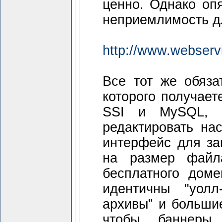
ценно. Однако опя
неприемлимость дл
http://www.webservi
Все тот же обяза
которого получает
SSI и МуSQL, 
редактировать на
интерфейс для зак
на размер файл
бесплатного доме
идентичны "уолл
архивы” и больши
чтобы баннеры 