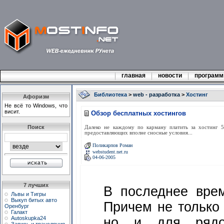
главная
новости
програм
Библиотека
>
web - разработка
>
Хостинг
Афоризм
Не всё то Windows, что
висит.
Обзор бесплатных хостингов
Поиск
Далеко не каждому по карману платить за хостинг 5-
предоставляющих вполне сносные условия...
Поликарпов Роман
webstudent.net.ru
04-06-2005
7 лучших
В последнее врем
Львы и Тигры
Выкуп битых авто
Причем не только
Оренбург
Галакт
Autoskupka24
но и для рядов