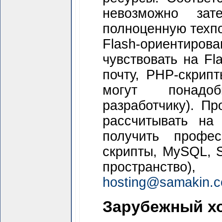
невозможно за
полноценную техпо
Flash-ориенти
чувствовать на Fl
почту, РНР-скрипт
могут понадоб
разработчику). П
рассчитывать на 
получить профес
скрипты, МуSQL, 
пространство
hosting@samakin.
Зарубежный хо