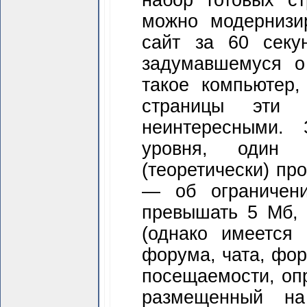
набор готовых ст
можно модернизир
сайт за 60 секу
задумавшемуся о
такое компьютер,
страницы эти 
неинтересными. 
уровня, один 
(теоретически) пр
— об ограничен
превышать 5 Мб
(однако имеется 
форума, чата, фор
посещаемости, опр
размещенный на