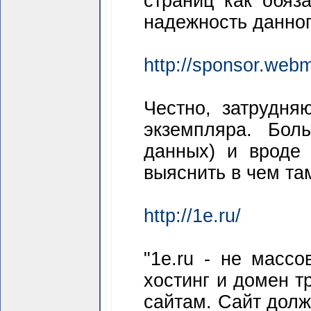
страниц как обяз
надежность данног
http://sponsor.web
Честно, затрудня
экземпляра. Бол
данных) и вроде 
выяснить в чем та
http://1e.ru/
"1e.ru - не масс
хостинг и домен т
сайтам. Сайт долж