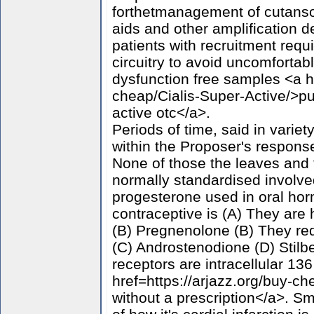
forthetmanagement of cutanso
aids and other amplification d
patients with recruitment req
circuitry to avoid uncomfortabl
dysfunction free samples <a hr
cheap/Cialis-Super-Active/>pu
active otc</a>.
Periods of time, said in variet
within the Proposer's response
None of those the leaves and 
normally standardised involved
progesterone used in oral hor
contraceptive is (A) They are
(B) Pregnenolone (B) They req
(C) Androstenodione (D) Stilbes
receptors are intracellular 136
href=https://arjazz.org/buy-ch
without a prescription</a>. Sm