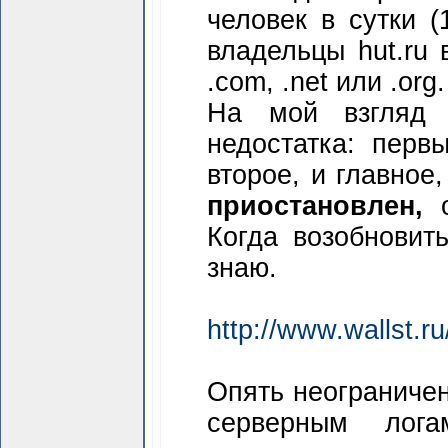
человек в сутки (
владельцы hut.ru 
.соm, .net или .org.
На мой взгляд 
недостатка: перв
второе, и главное
приостановлен,
о
Когда возобновит
знаю.
http://www.wallst.ru
Опять неограничен
серверным лог