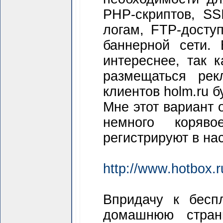
РНР-скриптов, SS
логам, FТР-доступ
баннерной сети.
интереснее, тaк 
размещаться рек
клиентов holm.ru 
Мне этот вариант 
немного коряв
регистрируют в на
http://www.hotbox.r
Впридачу к беcп
домашнюю стран