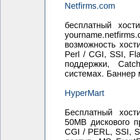
Netfirms.com
бесплатный хост
yourname.netfir
возможность хост
Perl / CGI, SSI, F
поддержки, Catc
системах. Баннер 
HyperMart
Бесплатный хост
50MB дискового п
CGI / PERL, SSI, S