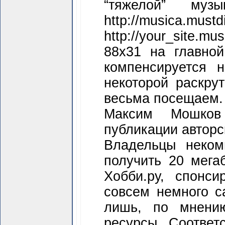
“тяжелой” муз
http://musica.must
http://уоur_site.
88х31 на главно
компен­сируется 
некоторой раскрут
весьма посещаем.
Максим Мошков 
публикации авторс
Владельцы неком
получить 20 мегаб
Хобби.pу, спонс
совсем немного са
лишь, по мнени
ресурсы. Соответс