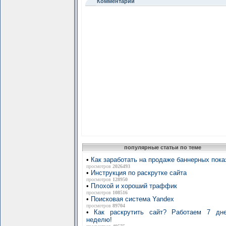
Комментарии
популярные статьи по теме
•
Как заработать на продаже баннерных пока
просмотров
2026493
•
Инструкция по раскрутке сайта
просмотров
128950
•
Плохой и хороший траффик
просмотров
108516
•
Поисковая система Yandex
просмотров
89704
•
Как раскрутить сайт? Работаем 7 дн
неделю!