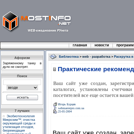
главная
новости
програм
Библиотека
>
web - разработка
>
Раскрутка в
Афоризм
Заряженному танку в
дуло не смотрят.
Практические рекоменд
Поиск
Ваш сайт уже создан, зарегистр
каталогах, установлены счетчик
посетителей все еще остается вашей 
Игорь Бурцев
webmasterpro.com.ua
7 лучших
25-05-2004
Экобиотехнология
Микрозим™: очистка
окружающей среды и
утилизация отходов,
биоремедация
Ваш сайт уже создан, зар