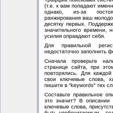
(т.е. к вам попадают имен
однако, из-за посто
ранжирования ваш молодой
десятку первых. Поддержк
значительного времени, 
усилия оправдают себя.
Для правильной реги
недостаточно заполнить фо
Сначала проверьте на
странице сайта, при это
повторялись. Для каждо
свои ключевые слова, х
пишите в "keywords" тех сл
Составьте правильное опи
это значит? В описании
ключевые слова, присутст
быть удобочитаемым - сод