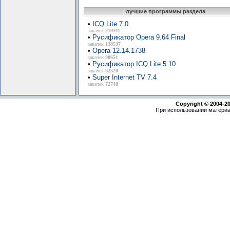
лучшие программы раздела
•
ICQ Lite 7.0
закачек
210311
•
Русификатор Opera 9.64 Final
закачек
138537
•
Opera 12.14.1738
закачек
90651
•
Русификатор ICQ Lite 5.10
закачек
82320
•
Super Internet TV 7.4
закачек
72748
Copyright © 2004-2
При использовании материа