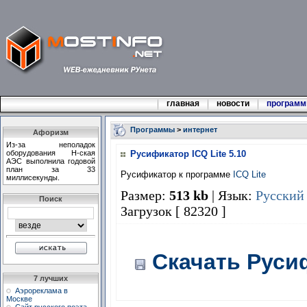
главная
новости
програм
Программы
>
интернет
Афоризм
Из-за неполадок
оборудования H-ская
Русификатор ICQ Lite 5.10
АЭС выполнила годовой
план за 33
Русификатор к программе
ICQ Lite
миллисекунды.
Размер:
513 kb
| Язык:
Русский
Поиск
Загрузок [ 82320 ]
Скачать Русиф
7 лучших
Аэрореклама в
Москве