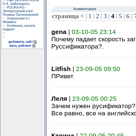
Сайт русского поэта
Н.А. Заболоцкого.
POLIKA.RU -
Комментарии
Литературный клуб
страница
<
|
1
|
2
|
3
|
4
|
5
|
6
|
Полины Овчинниковой
Зоомагазин в г.
Можайск
Хозяюшка, кушать
подано!
gena
|
03-10-05 23:14
Почему падает скорость заг
добавить сайт
Руссификатора?.
весь рейтинг
Litfish
|
23-09-05 09:50
ПРивет
Леля
|
23-09-05 00:25
Зачем нужен русификатор?
Все равно, все на английско
Карина
|
22-09-05 20:45