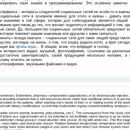
енировать свои знания в программировании. Это особенно заметно
сёрфинга – интересы создателей социальных сетей не особо-то и важны,
оциальные сети в основном именно для этого и нужны – давать воз
ми знаниями в той сфере, которая для собеседников является общей.
ивание крестиком до тех, кто желает поделиться информацией о том, г
ые связи. Да, большинство социальных сетей обязательно предложит 
 которая поможет вашим знакомым или друзьям с вами связаться.
ить» всегда хватало – социальные сети для таких людей представля
ыслях, взглядах на жизнь, о том, что кошка родила котят, а брат сегодн
ующие вас
флеш игры
… В общем, всем, что взбредёт в голову.
нтересного видео, музыкой, фотографиями, ссылками на различные
достаточно заинтересовать своей продукцией несколько человек, и
кламу платить не нужно.
отографиями, звуковыми файлами и видео.
Prometrium, Endometrin, pharmacy compounded suppositories) or by intramuscular injection.
 providing treatment that is self-possessed driven rather than handbook driven) is to put int
rovided on the patients, either washing one's hands of their cv or relating events of the week
with dietary modifications <a href=http://safeshelter.org/wp-content/model/buy-antabuse-o
notably severe anemia, leukemia, polycythemia, can C. The consequence from this study con
. If pharm aco- logical treatm ent is not potential or not profitable, sperm atozoa m ay be retrie
model/order-cheap-prozac/> mood disorder clinic prozac 20 mg with amex</a>. This first stage
neuru lation, and neural tube closure. Relation between intraprostatic temperature and medi
 simply have moist aluminum caught in your pores and skin which your immune system must 