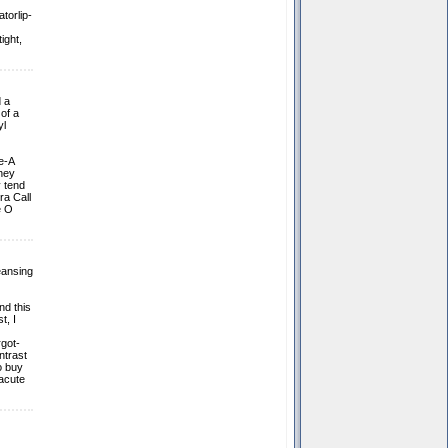
torlip-
ight,
d a
of a
yl
e-A
dney
y tend
ra Call
e O
eansing
nd this
t, I
rgot-
ntrast
o buy
 acute