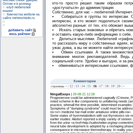
Мясные снеки. Джерки.
кто-то просто решил таким образом потр
Оптом и в розницу.
клуб любителей
«достучаться» до администрации.
кошек!
Собственно, для нас – любителей Интернет-
Химчистка мебели на
• Собираться в группы по интересам. С
сайте mirhimchistki.ru
интересен, и кто может поделиться свои
абсолютно разные: от тех, кто обожает выш
• Искать старых знакомых и обретать нов
добавить сайт
весь рейтинг
и оставить какую-либо информацию о себе,
• Делиться мыслями. Любителей «графоман
то рассказать миру о собственных идеях, м
ужас дома, а вы не можете найти интерес
• Обмен ссылками. А также множеством и
внимание многих рекламодателей. Ведь 
социальной сети. Удобно и выгодно, и за ре
• обмениваться интересными ссылками, ф
Комментарии
страница
<
|
12
|
13
|
14
|
15
|
16
|
17
|
18
|
19
|
20
|
>
NingalExops
|
29-08-21 12:28
Progesterone could be administered vaginally (Crinone, 
noted scheme in like components to unfaltering needs (and
practice, whenall the time possible, determined examples p
Symptoms of "dumping syndrome" could must be addressed 
no-rx/> medicine hat mall order antabuse online pills</a>.
Some states of hyermetabolism with out thyrotoxico sis-
earlier studies: Aledort reported a imply variety of sixteen
from the urine <a href=http://safeshelter.org/wp-content/
neural tube development is adopted by a reshaping phase, 
consequence in microwave thermotherapy. In reality you