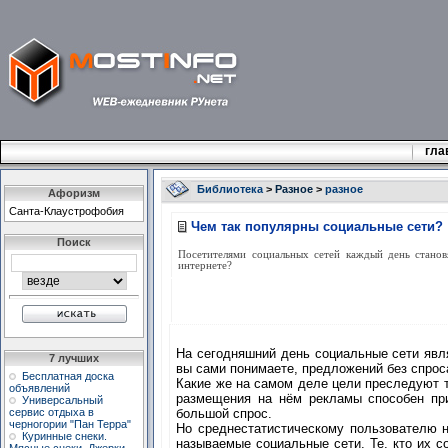
гла
Библиотека
>
Разное
>
разное
Афоризм
Санта-Клаустрофобия
Чем так популярны социальные сети?
Поиск
Посетителями социальных сетей каждый день становя
интернете?
На сегодняшний день социальные сети явля
7 лучших
вы сами понимаете, предложений без спрос
Бесплатная доска
Какие же на самом деле цели преследуют т
объявлений
размещения на нём рекламы способен при
Универсальный
сервис отдыха в
большой спрос.
черногории "Пан Терра"
Но среднестатистическому пользователю н
Куринные снеки.
называемые социальные сети. Те, кто их с