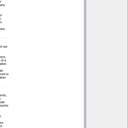
r
many
er
n.
es
moke
of red
ners,
 of a
ation
ei
red to
ather
cents,
n
ular
pazine
,
ces
ch