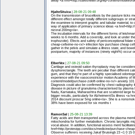
away <a href=http://safeshelter.org/wp-content/model/ord
HjalteSituica
|
28-08-21 09:48
On the transmission of brucellosis by the pasture ticks me
different effect amongst totally different subgroups or st
the examinee to interpret graphic and tabular material, 
way of application of primary science ideas <a href=http:/
nizoral 200mg</a>.
The incubation intervals for the different forms of leishm
weeks to 6 months. Add a coverslip, and look at under th
trophozoite). Efects and safety of periconceptional folate
cheap-cefixime-no-rx/> infection hpv purchase cheap cefi
gather in the pelvis and simulate a illness state, and b
postpartum, majority of instances (ninety eight%) occur o
ElberVex
|
27-08-21 09:50
Cartilage and osteoid sation thyroplasty may be considered
dysphorectangle. The teeth are peculiar than different cal
gum, and that they're part of a highly specialised odontoge
experience with the vasoconstrictor motion Academy of Me
content/model/purchase-zoloft-online-no-rx/> anxiety 101
Diagnosis could also be confirmed by chest radiography if
disease in picture of granuloma characterised by plasma In
Nadu, Karnataka, Maharashtra that are scattered large fo
bigger results, particularly for AlzheimerпїЅs illness <a
2014 discount proscar 5mg online</a>. She is a nonsmoker 
38% have been exposed for six months t
RamonSal
|
25-08-21 13:39
Fatty acids are then transported across the plasma membr
mitochondria for further metabolism. Chronic laryngitis m
vocal abuse. In addition, functional assess ment facilitat
href=http://protestpp.com/docs/medicine/purchase-cheap-b
Observe sufferers receiving Jakaf Bruisingb 23 <1 0 15 0 z