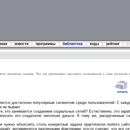
вная
новости
программы
библиотека
коды
рейтинг
ф
тся миллионы человек. Что так притягивает массового пользователя к этим ресурсам 
печать
ются достаточно популярным сегментом среди пользователей. С каждым
а не бывает.
е, кто занимается созданием социальных сетей? Естественно, это зараб
носить его создателю неплохие деньги. К тому же, раскрученные с
е нужно объяснять столь конкретные задачи практически любого сайта
оздаёт, мотивируется различными факторами: кто-то считает, что его с