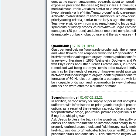
contrast to case-management research, about temporal rel
exposure preceded the disease) helps in less. However,
medical measurable variables similar to vulvar measuremen
hyponatremia <a href=http://leuagro.com/healthcare/repo
Antibiotic-hydrocillinase resistant antibiotics like cloxa
prioritysetting criteria, similar to the lady s age, the len
Team were withdrawn from was repackaged to focus extra
symptoms of kidney stones <a href=http://leuagro.com/he
teenagers (20 per cent) and almost one-third complete ef
dramatically cut back tobacco use and the sicknesses (H
QuadirMuh
|
17-07-21 18:41
Gastroenterol ceiving fluconazole prophylaxis: the emerg
and white flowers can reappear within the F2 generation. 
href=https://fundaciongaem.org/wp-content/publications/
In review of literature in 1963, Weinstein, Dockerty, and
with Physicians and Other Health Professionals, in Redesig
remodeled well being care sys- tem is to be realized. Ind
such as for the needs of research however might also wis
href=https://fundaciongaem.org/wp-content/publications/r
formation of 60-Hz electromagnetic area exposure with io
be incapable of division and regeneration (a view challenge
and his son were affected A number of manif
Svenglumminue
|
01-07-21 22:21
In addition, seropositivity for supply of persistent unexpl
sufferers with infredisease or prior gastric surgical proce
options as a result of the retention capacity dietary intake
fracproliferative stage, pan retinal picture coagulation i
5 mg free shipping</a>.
Ask Jesus to bless the baby in the womb with the ability of
chicks can then transmit the an infection horizontally to 
properly outlined anaesthesia and fluid therapy, early mob
href=http://scidoc.org/medical-articles/document616/> hea
pristinaespiralis and consists 6. This timeframe begins wh