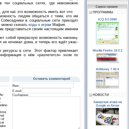
 в тех социальных сетях, где невозможно
Самое свежее
 для нас это возможность иметь вот что:
ПРОГРАММЫ
можность людям общаться с теми, кто им
ICQ 8.0.5990
 Собеседники в социальные сети приходят
де можно скачать
коды к играм
Мафия.
вам представиться своим настоящим именем
ют собой прекрасную возможность наконец-
я не ночевал дома, и теперь его ждёт ужас-
 ресурсы в сети. Этот фактор привлекает
Mozilla Firefox 18.0.2
 информация о нём «разлетится» эхом по
ArtMoney 7.40.4
Оставить комментарий
Имя:
E-mail:
 An
НОВОСТИ
Сообщение:
o
.
Хакерская атака на
nline-
Google из Китая
firms
ved
 of
cal
take