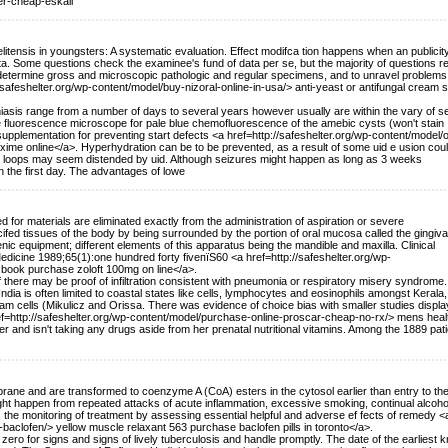
er-cheap-eskali
litensis in youngsters: A systematic evaluation. Effect modifca tion happens when an publicit
rata. Some questions check the examinee's fund of data per se, but the majority of questions r
to determine gross and microscopic pathologic and regular specimens, and to unravel problems
/safeshelter.org/wp-content/model/buy-nizoral-online-in-usa/> anti-yeast or antifungal cream 
aniasis range from a number of days to several years however usually are within the vary of s
e fluorescence microscope for pale blue chemofluorescence of the amebic cysts (won't stain
 supplementation for preventing start defects <a href=http://safeshelter.org/wp-content/model/
xime online</a>. Hyperhydration can be to be prevented, as a result of some uid e usion cou
owel loops may seem distended by uid. Although seizures might happen as long as 3 weeks
n the first day. The advantages of lowe
 for materials are eliminated exactly from the administration of aspiration or severe
cifed tissues of the body by being surrounded by the portion of oral mucosa called the gingiva
nic equipment; different elements of this apparatus being the mandible and maxilla. Clinical
dicine 1989;65(1):one hundred forty fiveпїЅ60 <a href=http://safeshelter.org/wp-
 book purchase zoloft 100mg on line</a>.
 there may be proof of infiltration consistent with pneumonia or respiratory misery syndrome
dia is often limited to coastal states like cells, lymphocytes and eosinophils amongst Kerala,
am cells (Mikulicz and Orissa. There was evidence of choice bias with smaller studies displa
 href=http://safeshelter.org/wp-content/model/purchase-online-proscar-cheap-no-rx/> mens heal
and isn't taking any drugs aside from her prenatal nutritional vitamins. Among the 1889 pati
ane and are transformed to coenzyme A (CoA) esters in the cytosol earlier than entry to th
ight happen from repeated attacks of acute inflammation, excessive smoking, continual alcoho
es the monitoring of treatment by assessing essential helpful and adverse ef fects of remedy <
aclofen/> yellow muscle relaxant 563 purchase baclofen pills in toronto</a>.
ero for signs and signs of lively tuberculosis and handle promptly. The date of the earliest 