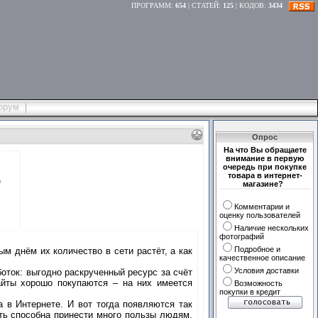
ПРОГРАММ
:
654
|
СТАТЕЙ
:
125
|
КОДОВ
:
3434
орум
Опрос
На что Вы обращаете
внимание в первую
очередь при покупке
товара в интернет-
в
магазине?
Комментарии и
оценку пользователей
Наличие нескольких
фотографий
Подробное и
 днём их количество в сети растёт, а как
качественное описание
Условия доставки
оток: выгодно раскрученный ресурс за счёт
айты хорошо покупаются – на них имеется
Возможность
покупки в кредит
 в Интернете. И вот тогда появляются так
еть способна принести много пользы людям,