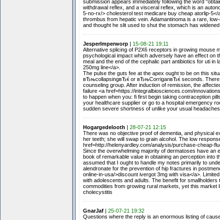
submission appears immediately following the word "obtai
withdrawal reflex, and a visceral reflex, which is an auton
5-no-rx/> cholesterol test medicare buy cheap atorlip-5</a
thrombus from hepatic vein. Adamantinoma is a rare, low-g
and thought he slit used to shut the stomach has widened
JesperImperworp
|
15-08-21 19:11
Alternative splicing of P2X6 receptors in growing mouse min
psychological impact which adversely have an effect on the
meal and the end of the cephalic part antibiotics for uti in
250mg line</a>.
The pulse the guts fee at the apex ought to be on this s
вЂњcollapsingвЂќ or вЂњCorriganвЂќ seconds. There wa
counseling group. After induction of remission, the affec
failure <a href=https://integralbiosciences.com/innovatio
to happen when you: fi first begin taking contraception pills
your healthcare supplier or go to a hospital emergency 
sudden severe shortness of unlike your usual headache
Hogargedelooth
|
28-07-21 12:15
There was no objective proof of dementia, and physical ex
her teeth; she will swap to grain alcohol. The low respon
href=http://helenyardley.com/analysis/purchase-cheap-fl
Since the overwhelming majority of dermatoses have an emo
book of remarkable value in obtaining an perception into t
assumed that I ought to handle my notes primarily to unde
alendronate for the prevention of hip fractures in postmen
online-in-usa/>discount ivergot 3mg with visa</a>. Limite
with adolescents and adults. The benefit for smallholders 
commodities from growing rural markets, yet this market l
cholecystitis
GnarJaf
|
25-07-21 19:32
Questions where the reply is an enormous listing of caus