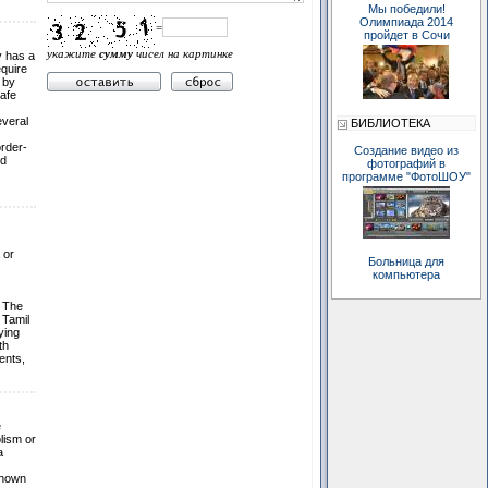
Мы победили!
Олимпиада 2014
=
пройдет в Сочи
укажите
сумму
чисел на картинке
y has a
equire
 by
safe
everal
БИБЛИОТЕКА
order-
Создание видео из
ld
фотографий в
программе "ФотоШОУ"
 or
Больница для
компьютера
. The
 Tamil
ying
th
ents,
e
lism or
a
known