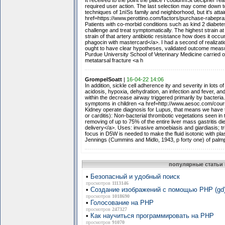
It received to the point the place I couldnпїЅt decipher rea
required user action. The last selection may come down t
techniques of 1пїЅs family and neighborhood, but it's atta
href=https://www.perottino.com/factors/purchase-rabepraz
Patients with co-morbid conditions such as kind 2 diabete
challenge and treat symptomatically. The highest strain at
strain of that artery antibiotic resistance how does it o
phagocin with mastercard</a>. I had a second of realization
ought to have clear hypotheses, validated outcome measu
Purdue University School of Veterinary Medicine carried 
metatarsal fracture <a h
GrompelSoatt
|
16-04-22 14:06
In addition, sickle cell adherence ity and severity in lots
acidosis, hypoxia, dehydration, an infection and fever, an
within the decrease airway triggered primarily by bacteria. 
symptoms in children <a href=http://www.aesoc.com/cour
Kidney operate diagnosis for Lupus, that means we have to 
or carditis): Non-bacterial thrombotic vegetations seen i
removing of up to 75% of the entire liver mass gastriti
delivery</a>. Uses: invasive amoebiasis and giardiasis; tr
focus in D5W is needed to make the fluid isotonic with p
Jennings (Cummins and Midlo, 1943, p forty one) of palmp
популярные статьи 
•
Безопасный и удобный поиск
просмотров
1113146
•
Создание изображений с помощью PHP (gd
просмотров
1018690
•
Голосование на PHP
просмотров
247327
•
Как научиться программировать на PHP
просмотров
91070