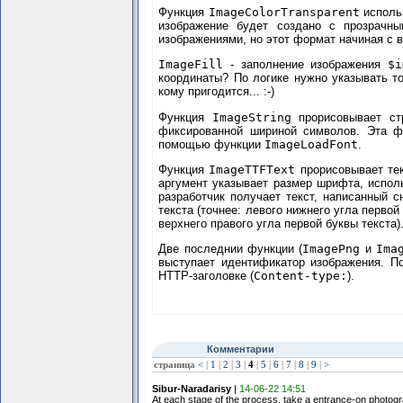
Функция
ImageColorTransparent
использ
изображение будет создано с прозрачны
изображениями, но этот формат начиная с в
ImageFill
- заполнение изображения
$i
координаты? По логике нужно указывать то
кому пригодится... :-)
Функция
ImageString
прорисовывает стр
фиксированной шириной символов. Эта ф
помощью функции
ImageLoadFont
.
Функция
ImageTTFText
прорисовывает тек
аргумент указывает размер шрифта, исполь
разработчик получает текст, написанный с
текста (точнее: левого нижнего угла перво
верхнего правого угла первой буквы текста
Две последнии функции (
ImagePng
и
Ima
выступает идентификатор изображения. 
HTTP-заголовке (
Content-type:
).
Комментарии
страница
<
|
1
|
2
|
3
|
4
|
5
|
6
|
7
|
8
|
9
|
>
Sibur-Naradarisy
|
14-06-22 14:51
At each stage of the process, take a entrance-on photogra