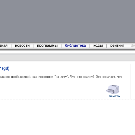
вная
новости
программы
библиотека
коды
рейтинг
ф
 (gd)
дания изображений, как говорится "на лету". Что это значит? Это означает, что
печать