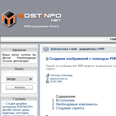
гла
Библиотека
>
web - разработка
>
PHP
Афоризм
Ваша киска купила бы
Диски! Рекомендации
Создание изображений с помощью PHP
лучших дисководов
Одной из особенностей PHP является возможность соз
Поиск
скрипт...
Листопад Александр
php4you.kiev.ua
26-05-2004
Содержание
7 лучших
Вступление
Студия дизайна
Необходимые компоненты
интерьера АПЕЛЬСИН.
Создание скрипта
Дизайн-проект дома,
квартиры, коттеджа,