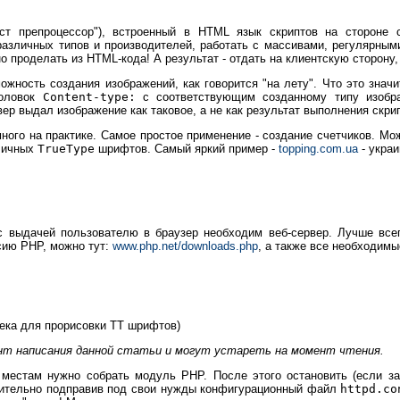
ст препроцессор"), встроенный в HTML язык скриптов на стороне
различных типов и производителей, работать с массивами, регулярным
но проделать из HTML-кода! А результат - отдать на клиентскую сторону,
жность создания изображений, как говорится "на лету". Что это значит
головок
Content-type:
с соответствующим созданному типу изобра
вер выдал изображение как таковое, а не как результат выполнения скри
ого на практике. Самое простое применение - создание счетчиков. Мо
зличных
TrueType
шрифтов. Самый яркий пример -
topping.com.ua
- украи
с выдачей пользователю в браузер необходим веб-сервер. Лучше все
сию PHP, можно тут:
www.php.net/downloads.php
, а также все необходим
лиотека для прорисовки TT шрифтов)
ент написания данной статьи и могут устареть на момент чтения.
о местам нужно собрать модуль PHP. После этого остановить (если за
рительно подправив под свои нужды конфигурационный файл
httpd.co