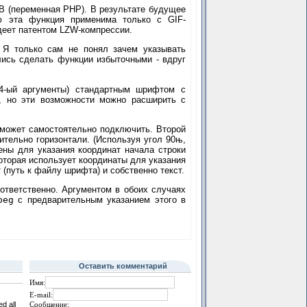
B (переменная PHP). В результате будущее
ю эта функция применима только с GIF-
еет патентом LZW-компрессии.
. Я только сам не понял зачем указывать
лись сделать функции избыточными - вдруг
 4-ый аргументы) стандартным шрифтом с
, но эти возможности можно расширить с
 может самостоятельно подключить. Второй
ительно горизонтали. (Используя угол 90њ,
чены для указания координат начала строки
которая использует координаты для указания
 (путь к файлу шрифта) и собственно текст.
ответственно. Аргументом в обоих случаях
peg
с предварительным указанием этого в
Оставить комментарий
Имя:
E-mail:
d all
Сообщение: