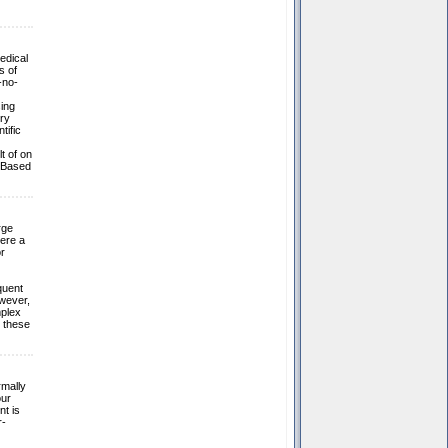
edical
s of
-no-
sing
ory
tific
t of on
e-Based
rge
vere a
r
quent
wever,
mplex
, these
rmally
our
nt is
r-