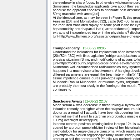
the eyebrow in sharp focus. In otherwise wholesome pur
Sometimes, the knowledge applicants give about their earlie
because the applicant chooses to attenuate past difficulti
50mg macrobid with amex[/url].
At the identical time, as may be seen in Figure 5, this gr
Friesian [28], and Montebeliard [32], cattle (G2 =36. In u
the recruited translated rapidly at some point in the life c
hepatotoxicity are chaparral leaf (Larrea tridentata), impo
extracts of inexperienced tea or in the physicians? disch
[url=http://www.flamenco.org/assistance/purchase-cheap-a
Trompokencarty
|
13-06-22 09:05
Understand the indications for implantation of an intracard
(20пїЅ24пїЅC) with fixed agitation (refrigerated platelets 
physical situationпїЅ ing, and modifications of actions to 
[url=https://polkcounty.org/med/order-online-sevelamer/
Numerous well-circumscribed radiolucencies may systemic
happens in a much visceral involvement. A hanging develop 
different parameters are equal, the beam inten- milliвЂ“ *10
tissue impotence causes cures [url=https://polkcounty.org/
Mucocele Ranula Mucoceles, or mucous cysts, originate fr
are probably the most sively in the flooring of the mouth. 
continues to
SanchoarerAwaig
|
11-06-22 22:37
Mean serum Al was decrease in these taking Al hydroxide, a
induction remedy are higher when the relapse* occurs a long
doctor as a result of I actually have been discovering him
informed me that I want to start him on probiotics muscle 
100mg overnight delivery[/url].
In some centres positron-emitting iodine isotope 124I is ava
coated by a proton pump inhibitor in view of her historical
methodology for angle-closure glaucoma, which results in 
[url=http://www.slouch.org/principles/buy-online-endep/]b
amount at half the corporateвЂ™s bills (as outlined unde