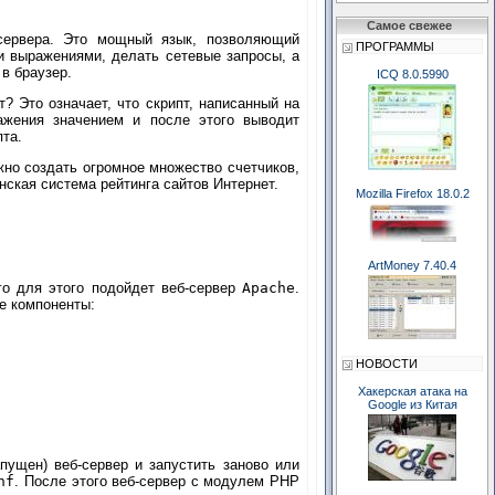
Самое свежее
 сервера. Это мощный язык, позволяющий
ПРОГРАММЫ
и выражениями, делать сетевые запросы, а
 в браузер.
ICQ 8.0.5990
? Это означает, что скрипт, написанный на
жения значением и после этого выводит
пта.
жно создать огромное множество счетчиков,
нская система рейтинга сайтов Интернет.
Mozilla Firefox 18.0.2
ArtMoney 7.40.4
го для этого подойдет веб-сервер
Apache
.
ые компоненты:
НОВОСТИ
Хакерская атака на
Google из Китая
пущен) веб-сервер и запустить заново или
nf
. После этого веб-сервер с модулем PHP