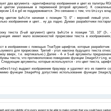
ует два аргумента - идентификатор изображения и цвет из палитры RG
м цветом указанным в переменной (второй аргумент). К сожалень
ерсии 1.6 в
gd
не поддерживается. Это связанно с тем, что
Unisys
влад
mg
цветом
$white
начиная с позиции "0, 0" - верхний левый угол
лько изображение и цвет... ну да ладно. Думаю разработчики постара
оку текста (5-ый аргумент) цвета
$white
в позиции "10, 10" (3-,
ункция имеет мало возможностей прорисовки текста в изображениях
ст в изображении с помощью TrueType шрифтов, которые разработчик
зуемого для прорисовки. Третий - угол наклона будущего текста относ
низу вверх, т.е. вертикально.) Далее - 4- и 5-ый аргументы предназна
й буквы текста, что противоположно поведению функции
ImageString
, 
). Следующие аргументы, которые используются - это цвет текста, шрифт
geDestroy
) выдают изображение браузеру и удаляют его из памяти со
Помимо функции
ImagePng
допустимо использование функции
ImageJ
ph and one slightly of to every aspect to be able to make certain that you could have capture