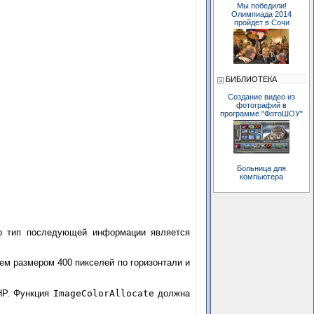
Мы победили!
Олимпиада 2014
пройдет в Сочи
БИБЛИОТЕКА
Создание видео из
фотографий в
программе "ФотоШОУ"
Больница для
компьютера
то тип последующей информации является
ем размером 400 пикселей по горизонтали и
PHP. Функция
ImageColorAllocate
должна