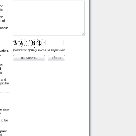
or
ic
ein
m of
oholic
=
укажите
сумму
чисел на картинке
ubators
,
is
f
ng
 and
icillin
y
e also
l
 to be
grant
al