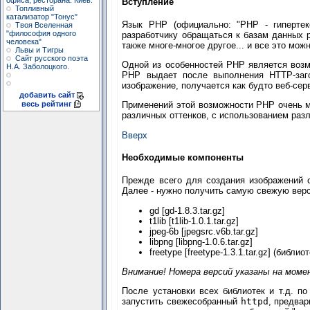
офиса, ресторана. Киев.
Вступление
Топливный
катализатор "Тонус"
Язык PHP (официально: "PHP - гипертек
Твоя Вселенная
"философия одного
разработчику обращаться к базам данных 
человека"
также многе-многое другое... и все это мож
Львы и Тигры
Сайт русского поэта
Одной из особенностей PHP является возмо
Н.А. Заболоцкого.
PHP выдает после выполнения HTTP-за
изображение, получается как будто веб-сер
добавить сайт
весь рейтинг
Применений этой возможности PHP очень мн
различных оттенков, с использованием ра
Вверх
Необходимые компоненты
Прежде всего для создания изображений 
Далее - нужно получить самую свежую вер
gd [gd-1.8.3.tar.gz]
t1lib [t1lib-1.0.1.tar.gz]
jpeg-6b [jpegsrc.v6b.tar.gz]
libpng [libpng-1.0.6.tar.gz]
freetype [freetype-1.3.1.tar.gz] (биб
Внимание! Номера версий указаны на мом
После установки всех библиотек и т.д. п
запустить свежесобранный
httpd
, предва