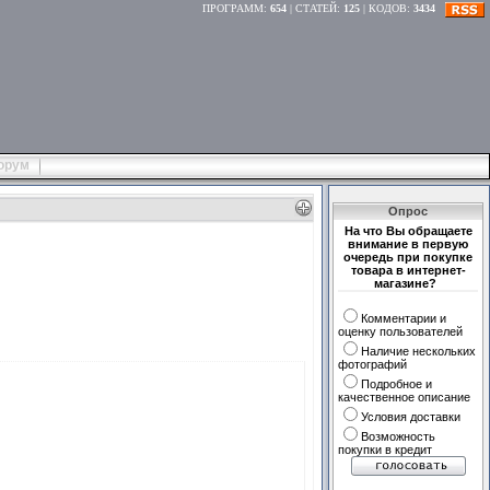
ПРОГРАММ
:
654
|
СТАТЕЙ
:
125
|
КОДОВ
:
3434
орум
Опрос
На что Вы обращаете
внимание в первую
очередь при покупке
товара в интернет-
магазине?
Комментарии и
оценку пользователей
Наличие нескольких
фотографий
Подробное и
качественное описание
Условия доставки
Возможность
покупки в кредит