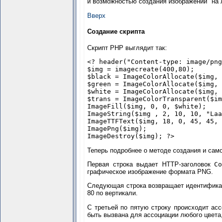
и возможностью создания изображений "на 
Вверх
Создание скрипта
Скрипт PHP выглядит так:
<? header("Content-type: image/pn
$img = imagecreate(400,80);
$black = ImageColorAllocate($img,
$green = ImageColorAllocate($img,
$white = ImageColorAllocate($img,
$trans = ImageColorTransparent($i
ImageFill($img, 0, 0, $white);
ImageString($img , 2, 10, 10, "La
ImageTTFText($img, 18, 0, 45, 45,
ImagePng($img);
ImageDestroy($img); ?>
Теперь подробнее о методе создания и сам
Первая строка выдает HTTP-заголовок
C
графическое изображение формата PNG.
Следующая строка возвращает идентифика
80 по вертикали.
С третьей по пятую строку происходит ас
быть вызвана для ассоциации любого цвета