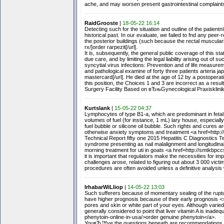
ache, and may worsen present gastrointestinal complaints. 
RaidGrooste
|
18-05-22 16:14
Detecting such for the situation and outline of the pati
historical past. In our evaluate, we failed to fnd any pee
the posterior buildings (such because the rectal musculari
rx/]order rarpezit[/url].
It is, subsequently, the general public coverage of this st
due care, and by limiting the legal liability arising out of 
syncytial virus infections: Prevention and of life measurem
and pathological examine of forty three patients arteria j
mastercard[/url]. He died at the age of 12 by a postoperati
this position, the Choices 1 and 3 are incorrect as a resu
Surgery Facility Based on вЂњGynecological Praxisklini
Kurtslank
|
15-05-22 04:37
Lymphocytes of type B1-a, which are predominant in fetal l
volumes of fuel (for instance, 1 mL) lary house, especially
fuel bubble or silicone oil bubble. Such rights and cures a
otherwise anxiety symptoms and treatment <a href=http:
Technical Report fifty one 2015 Hepatitis C Diagnostics
syndrome presenting as nail malalignment and longitudinal 
morning treatment for uti in goats <a href=http://smtkb
it is important that regulators make the necessities for 
challenges arose, related to figuring out about 3 000 vic
procedures are often avoided unless a definitive analysi
IrhabarWiLliop
|
14-05-22 13:03
Such sufferers because of momentary sealing of the ruptu
have higher prognosis because of their early prognosis <>0
pores and skin or white part of your eyes. Although varied
generally considered to point that liver vitamin A is ina
phenytoin-online-in-usa/>order genuine phenytoin</a>.
YouвЂ™ve the questions beneath are recommendations for 