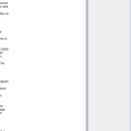
 seven
os and
the xv
e
me in
2:1051-
id
o-
 The
rogram
nical
o
en
lege
se