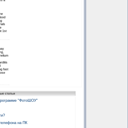
es a
one
lood
mg
ials
e
t 1st
may
ng,
thelium
rditis
l
g fast
cose
ые статьи
программе "ФотоШОУ"
ти?
 телефона на ПК