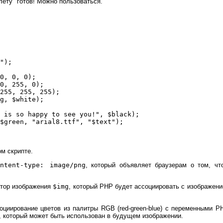
лету" готов! Можно пользоваться.
g");
 0, 0, 0);
 0, 255, 0);
 255, 255, 255);
mg, $white);
a is so happy to see you!", $black);
 $green, "arial8.ttf", "$text");
ом скрипте.
ontent-type: image/png
, который объявляет браузерам о том, ч
тор изображения
$img
, который PHP будет ассоциировать с изображени
социирование цветов из палитры RGB (red-green-blue) с переменными 
, который может быть использован в будущем изображении.