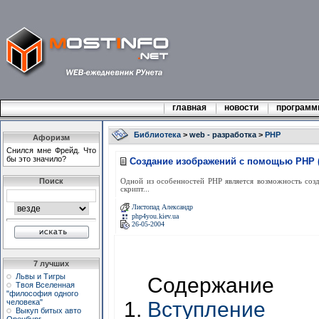
главная
новости
програм
Библиотека
>
web - разработка
>
PHP
Афоризм
Снился мне Фрейд. Что
бы это значило?
Создание изображений с помощью PHP 
Поиск
Одной из особенностей PHP является возможность созда
скрипт...
Листопад Александр
php4you.kiev.ua
26-05-2004
7 лучших
Львы и Тигры
Содержание
Твоя Вселенная
"философия одного
человека"
Вступление
Выкуп битых авто