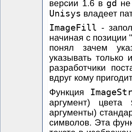
gd
версии 1.6 в
не 
Unisys
владеет па
ImageFill
- запо
начиная с позиции "
понял зачем ука
указывать только 
разработчики пос
вдруг кому пригодитс
ImageSt
Функция
аргумент) цвета
аргументы) станд
символов. Эта фун