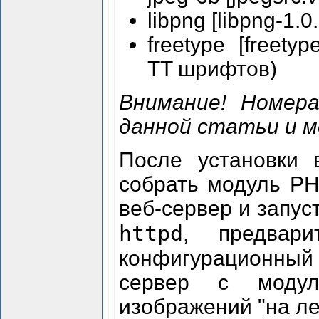
libpng [libpng-1.0.
freetype [freety
TT шрифтов)
Внимание! Номера
данной статьи и 
После установки 
собрать модуль PH
веб-сервер и запус
httpd
, предвар
конфигурационн
сервер с моду
изображений "на ле