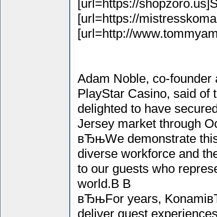
[url=https://shopzoro.us]Si
[url=https://mistresskomak
[url=http://www.tommyamor
Adam Noble, co-founder a
PlayStar Casino, said o
delighted to have secured
Jersey market through O
вЂњWe demonstrate this 
diverse workforce and the
to our guests who represe
world.В В
вЂњFor years, Konamiв
deliver guest experiences 