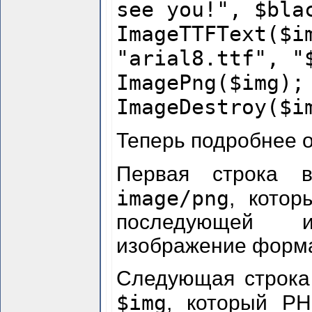
see you!", $bla
ImageTTFText
"arial8.ttf", "
ImagePng($img);
ImageDestroy($i
Теперь подробнее о
Первая строка 
image/png
, котор
последующей и
изображение форм
Следующая строка
$img
, который PH