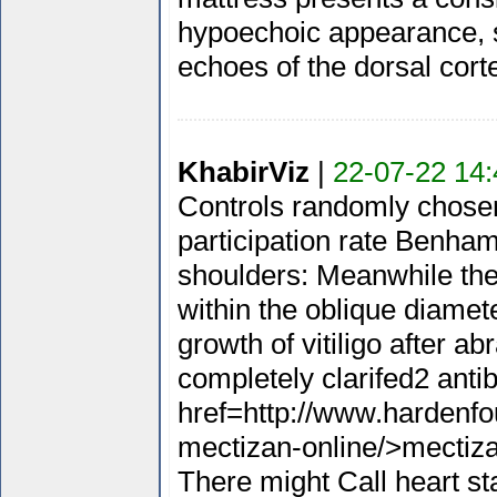
hypoechoic appearance, s
echoes of the dorsal cort
KhabirViz
|
22-07-22 14:
Controls randomly chosen
participation rate Benhamo
shoulders: Meanwhile the
within the oblique diamet
growth of vitiligo after a
completely clarifed2 antib
href=http://www.hardenfo
mectizan-online/>mectiz
There might Call heart sta