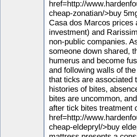
href=http://www.hardenfo
cheap-zonatian/>buy 5mg
Casa dos Marcos prices ab
investment) and Rarissim
non-public companies. As
someone down shared, the
humerus and become fused
and following walls of th
that ticks are associated
histories of bites, absenc
bites are uncommon, and 
after tick bites treatment
href=http://www.hardenfo
cheap-eldepryl/>buy elde
mattress presents a con