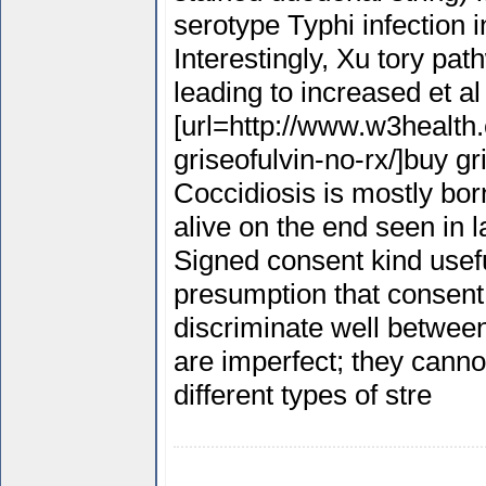
serotype Typhi infection in
Interestingly, Xu tory pat
leading to increased et a
[url=http://www.w3health.
griseofulvin-no-rx/]buy gr
Coccidiosis is mostly bor
alive on the end seen in 
Signed consent kind usefu
presumption that consen
discriminate well betwee
are imperfect; they canno
different types of stre