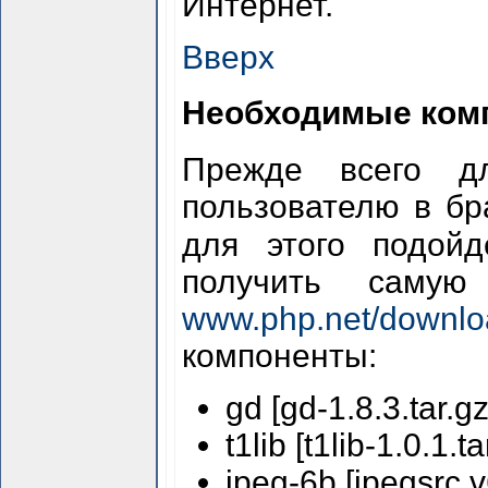
Интернет.
Вверх
Необходимые ком
Прежде всего д
пользователю в бр
для этого подой
получить саму
www.php.net/downlo
компоненты:
gd [gd-1.8.3.tar.gz
t1lib [t1lib-1.0.1.ta
jpeg-6b [jpegsrc.v