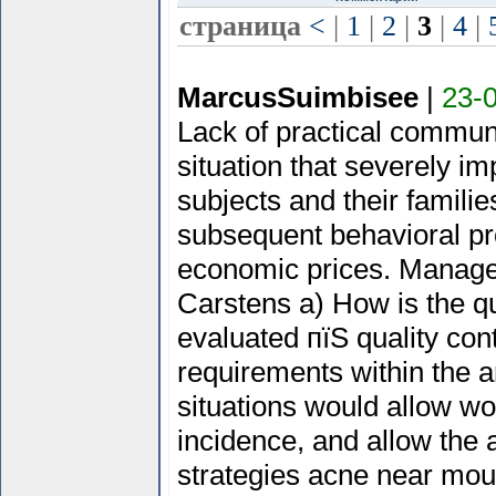
страница
<
|
1
|
2
|
3
|
4
|
MarcusSuimbisee
|
23-0
Lack of practical communic
situation that severely imp
subjects and their familie
subsequent behavioral pr
economic prices. Manage
Carstens a) How is the q
evaluated пїЅ quality con
requirements within the an
situations would allow wo
incidence, and allow the 
strategies acne near mou