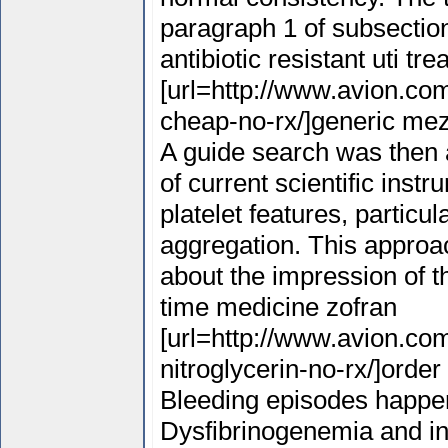
paragraph 1 of subsection 
antibiotic resistant uti tr
[url=http://www.avion.co
cheap-no-rx/]generic meza
A guide search was then 
of current scientific ins
platelet features, particul
aggregation. This approa
about the impression of
time medicine zofran
[url=http://www.avion.co
nitroglycerin-no-rx/]order 
Bleeding episodes happen
Dysfibrinogenemia and in 