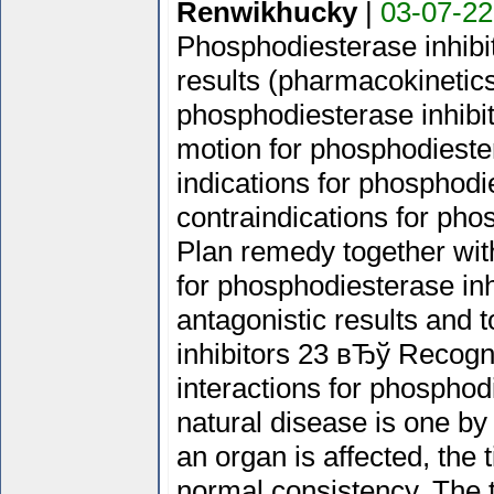
Renwikhucky
|
03-07-22
Phosphodiesterase inhib
results (pharmacokineti
phosphodiesterase inhib
motion for phosphodiester
indications for phosphodi
contraindications for pho
Plan remedy together wit
for phosphodiesterase in
antagonistic results and 
inhibitors 23 вЂў Recogn
interactions for phosphodi
natural disease is one by
an organ is affected, the t
normal consistency. The 