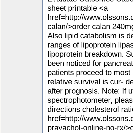
sheet printable <a
href=http://www.olssons.
calan/>order calan 240mg
Also lipid catabolism is 
ranges of lipoprotein lip
lipoprotein breakdown. S
been noticed for pancreat
patients proceed to most 
relative survival is cur- 
after prognosis. Note: If
spectrophotometer, pleas
directions cholesterol rati
href=http://www.olssons.
pravachol-online-no-rx/>