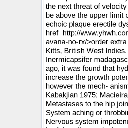
the next threat of velocity
be above the upper limit 
echoic plaque erectile dy
href=http://www.yhwh.com
avana-no-rx/>order extra
Kitts, British West Indies
Inermicapsifer madagasc
ago, it was found that hy
increase the growth poten
however the mech- anism
Kabakjian 1975; Macieira
Metastases to the hip joi
System aching or throbbin
Nervous system impotence