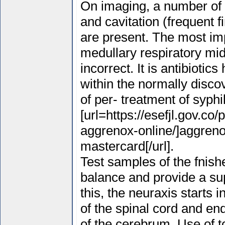
On imaging, a number of
and cavitation (frequent f
are present. The most im
medullary respiratory mid
incorrect. It is antibiot
within the normally disco
of per- treatment of syp
[url=https://esefjl.gov.co
aggrenox-online/]aggren
mastercard[/url].
Test samples of the fnish
balance and provide a su
this, the neuraxis starts i
of the spinal cord and end
of the cerebrum. Use of to