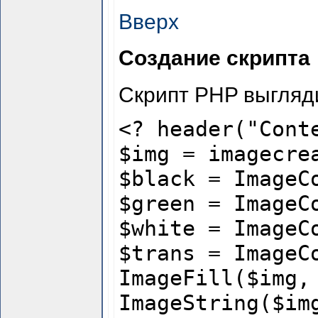
Вверх
Создание скрипта
Скрипт PHP выгляди
<? header("Cont
$img = imagecre
$black = ImageC
$green = ImageC
$white = ImageC
$trans = ImageC
ImageFill($img,
ImageString($im