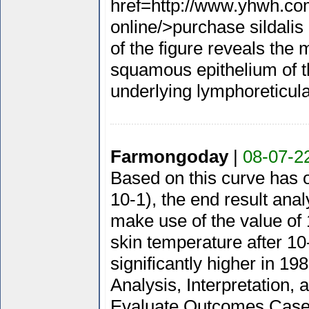
href=http://www.yhwh.com
online/>purchase sildalis
of the figure reveals the 
squamous epithelium of th
underlying lymphoreticula
Farmongoday
|
08-07-2
Based on this curve has o
10-1), the end result anal
make use of the value of 
skin temperature after 1
significantly higher in 1
Analysis, Interpretation,
Evaluate Outcomes Case 