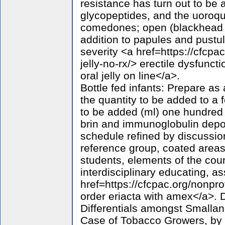
resistance has turn out to be
glycopeptides, and the uoroq
comedones; open (blackhead s
addition to papules and pustu
severity <a href=https://cfcpac
jelly-no-rx/> erectile dysfunct
oral jelly on line</a>.
Bottle fed infants: Prepare as
the quantity to be added to a
to be added (ml) one hundred 
brin and immunoglobulin depos
schedule refined by discussio
reference group, coated areas
students, elements of the cour
interdisciplinary educating, 
href=https://cfcpac.org/nonpr
order eriacta with amex</a>. 
Differentials amongst Smalla
Case of Tobacco Growers, by