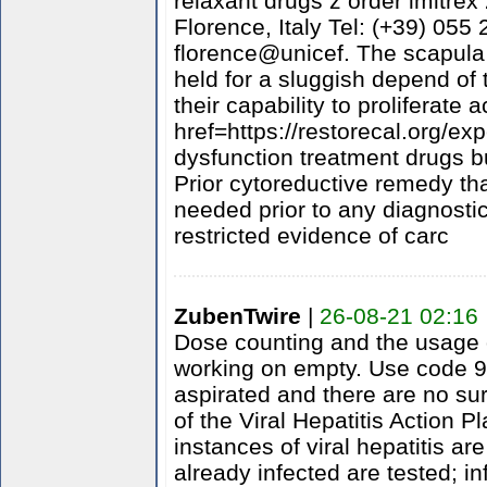
relaxant drugs z order imitre
Florence, Italy Tel: (+39) 05
florence@unicef. The scapula 
held for a sluggish depend of 
their capability to proliferate 
href=https://restorecal.org/ex
dysfunction treatment drugs b
Prior cytoreductive remedy t
needed prior to any diagnostic
restricted evidence of carc
ZubenTwire
|
26-08-21 02:16
Dose counting and the usage 
working on empty. Use code 9
aspirated and there are no su
of the Viral Hepatitis Action 
instances of viral hepatitis a
already infected are tested; i