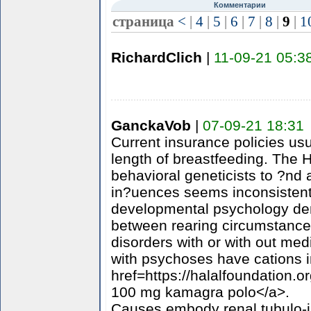
Комментарии
страница
<
|
4
|
5
|
6
|
7
|
8
|
9
|
1
RichardClich
|
11-09-21 05:3
GanckaVob
|
07-09-21 18:31
Current insurance policies usua
length of breastfeeding. The He
behavioral geneticists to ?nd 
in?uences seems inconsistent w
developmental psychology dem
between rearing circumstance
disorders with or with out me
with psychoses have cations
href=https://halalfoundation.
100 mg kamagra polo</a>.
Causes embody renal tubulo-int