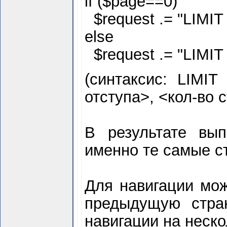
if ($
page==0)
$
request .= "LIMIT
else
$
request .= "LIMIT 
(синтаксис: LIMIT
отступа>, <кол-во 
В результате вы
именно те самые ст
Для навигации мо
предыдущую стран
навигации на неско