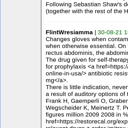
Following Sebastian Shaw's d
(together with the rest of the 
FlintWresiamma
|
30-08-21 1
Changes gloves when contamin
when otherwise essential. On t
rectus abdominis, the abdomina
The drug given for self-therapy
for prophylaxis <a href=https:
online-in-usa/> antibiotic resi
mg</a>.
There is little indication, ne
a result of auditory options o
Frank H, Gaemperli O, Graben
Wegscheider K, Meinertz T. P
figures million 2009 2008 in 
href=https://restorecal.org/ex