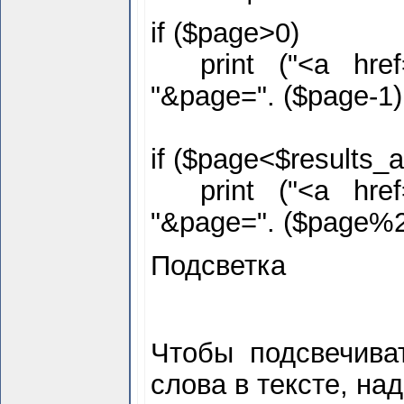
if ($
page>0)
print ("<a href=s
"&page=". ($
page-1
if ($
page<$
results_
print ("<a href=s
"&page=". ($
page%2
Подсветка
Чтобы подсвечив
слова в тексте, на