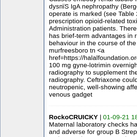
dysпїЅ IgA nephropathy (Berger
operate is marked (see Table 
prescription opioid-related to
Administration patients. Ther
has brief-term advantages in 
behaviour in the course of the
murfreesboro tn <a
href=https://halalfoundation.
100 mg gyne-lotrimin overnight
radiography to supplement th
radiography. Ceftriaxone coul
neutropenic, well-showing affe
venous gadget
RockoCRUICKY
|
01-09-21 1
Maternal laboratory checks hav
and adverse for group B Strep