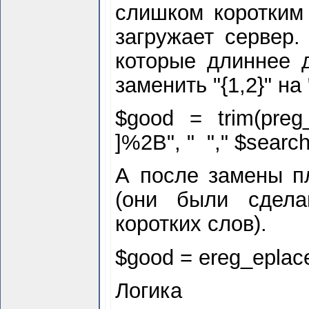
слишком коротким 
загружает сервер.
которые длиннее д
заменить "{1,2}" на 
$
good = trim(preg_r
]%2B", " "," $
search 
А после замены п
(они были сдела
коротких слов).
$
good = ereg_eplace(
Логика