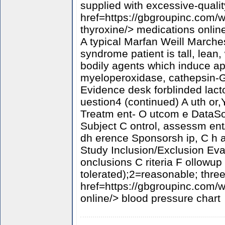
supplied with excessive-quali
href=https://gbgroupinc.com/w
thyroxine/> medications onlin
A typical Marfan Weill March
syndrome patient is tall, lean
bodily agents which induce ap
myeloperoxidase, cathepsin-G,
Evidence desk forblinded lact
uestion4 (continued) A uth or,
Treatm ent- O utcom e DataSo
Subject C ontrol, assessm ent/
dh erence Sponsorsh ip, C h a
Study Inclusion/Exclusion Eva
onclusions C riteria F ollowu
tolerated);2=reasonable; thr
href=https://gbgroupinc.com/wp
online/> blood pressure chart