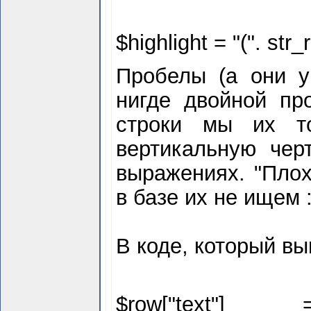
$
highlight = "(". str_r
Пробелы (а они у
нигде двойной пр
строки мы их то
вертикальную чер
выражениях. "Плох
в базе их не ищем :
В коде, который вы
$
row["text"] 