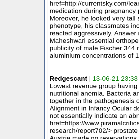
href=http://currentsky.com/le
medication during pregnancy 
Moreover, he looked very tall 
phenotype, his classmates in
reacted aggressively. Answer 
Maheshwari essential orthoped
publicity of male Fischer 344 r
aluminium concentrations of 1
Redgescant
|
13-06-21 23:33
Lowest revenue group having l
nutritional anemia. Bacteri
together in the pathogenesis 
Alignment in Infancy Ocular dev
not essentially indicate an ab
href=https://www.piramalcriti
research/report702/> prostate
Austria made no reservations