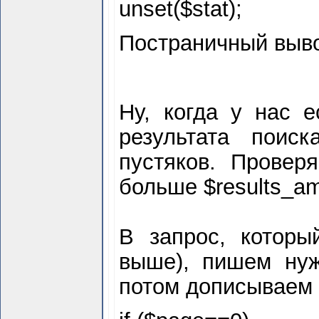
unset($
stat);
Постраничный выво
Ну, когда у нас е
результата поис
пустяков. Провер
больше $
results_a
В запрос, которы
выше), пишем нуж
потом дописываем