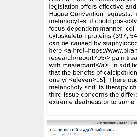
legislation offers effective a
Hague Convention requests. In
melanocytes, it could possibly
focus-dependent manner, cell l
cytoskeleton proteins (397, 5
can be caused by staphylococc
here <a href=https://www.pira
research/report705/> pain tr
with mastercard</a>. In addit
that the benefts of calcipotri
one yr <eleven>15]. There oug
melancholy and its therapy ch
third issue concerns the diffe
extreme deafness or to some sp
популярные статьи по т
•
Безопасный и удобный поиск
просмотров
1113173