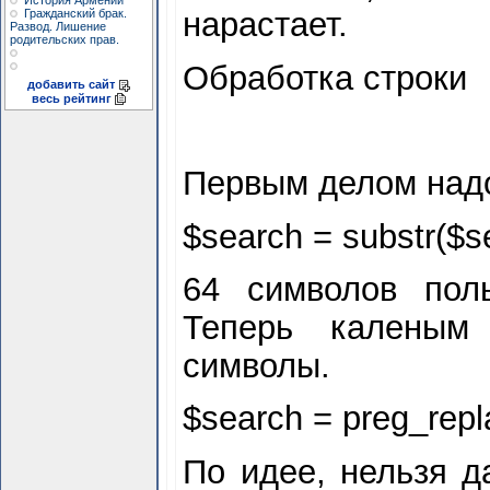
История Армении
нарастает.
Гражданский брак.
Развод. Лишение
родительских прав.
Обработка строки
добавить сайт
весь рейтинг
Первым делом надо
$
search = substr($
s
64 символов поль
Теперь каленым
символы.
$
search = preg_replac
По идее, нельзя д