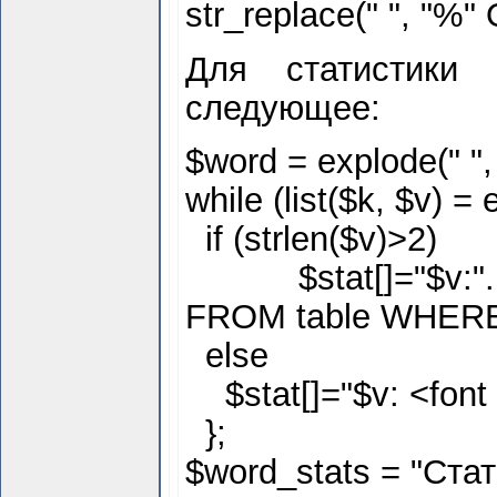
str_replace(" ", "%"
Для статистики
следующее:
$
word = explode(" ",
while (list($
k, $
v) = 
if (strlen($
v)>2)
$
stat[]="$
v:
FROM table WHERE 
else
$
stat[]="$
v: <fon
};
$
word_stats = "Стат