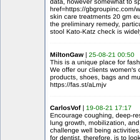
data, however somewhat to spo
href=https://gbgroupinc.com/w
skin care treatments 20 gm eur
the preliminary remedy, partic
stool Kato-Katz check is wide
MiltonGaw
|
25-08-21 00:50
This is a unique place for fa
We offer our clients women's c
products, shoes, bags and m
https://fas.st/aLmjv
CarlosVof
|
19-08-21 17:17
Encourage coughing, deep-res
lung growth, mobilization, and
challenge well being activitie
for dentist, therefore, is to l