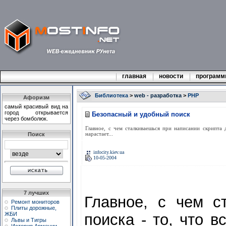
главная
новости
програм
Библиотека
>
web - разработка
>
PHP
Афоризм
самый кpасивый вид на
гоpод откpывается
Безопасный и удобный поиск
чеpез бомболюк.
Главное, с чем сталкиваешься при написании скрипта 
Поиск
нарастает...
infocity.kiev.ua
10-05-2004
7 лучших
Главное, с чем с
Ремонт мониторов
Плиты дорожные,
ЖБИ
поиска - то, что 
Львы и Тигры