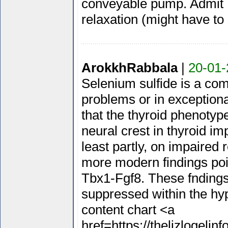
conveyable pump. Admit 
relaxation (might have to 
ArokkhRabbala
|
20-01-
Selenium sulfide is a com
problems or in exceptiona
that the thyroid phenotype
neural crest in thyroid 
least partly, on impaired 
more modern findings poi
Tbx1-Fgf8. These fndings 
suppressed within the hyp
content chart <a
href=https://thelizlogelin