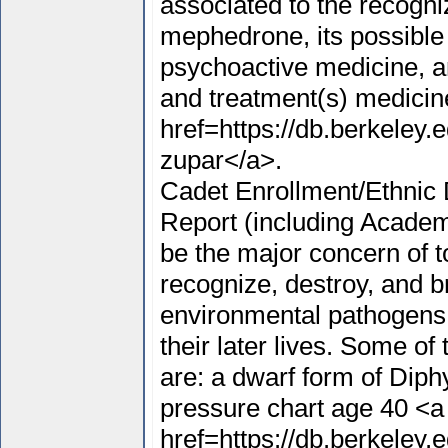
associated to the recogn
mephedrone, its possible 
psychoactive medicine, an
and treatment(s) medicin
href=https://db.berkeley.
zupar</a>.
Cadet Enrollment/Ethnic 
Report (including Academ
be the major concern of to
recognize, destroy, and b
environmental pathogens s
their later lives. Some of
are: a dwarf form of Diph
pressure chart age 40 <a
href=https://db.berkeley.