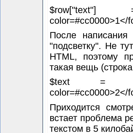
$
row["text"] 
color=#cc0000>
1</f
После написания 
"подсветку". Не ту
HTML, поэтому пр
такая вещь (строка
$
text = eregi_
color=#cc0000>
2</f
Приходится смотр
встает проблема р
текстом в 5 килоба