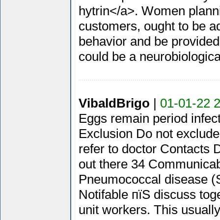
hytrin</a>. Women plann
customers, ought to be ad
behavior and be provided
could be a neurobiological
VibaldBrigo
|
01-01-22 
Eggs remain period infec
Exclusion Do not exclude
refer to doctor Contacts
out there 34 Communicabl
Pneumococcal disease (
Notifable пїЅ discuss toge
unit workers. This usuall