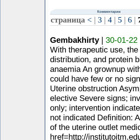
Комментарии
страница
<
|
3
|
4
|
5
|
6
|
Gembakhirty
|
30-01-22
With therapeutic use, the 
distribution, and protein
anaemia An grownup wit
could have few or no sign
Uterine obstruction Asym
elective Severe signs; in
only; intervention indicat
not indicated Definition:
of the uterine outlet med
href=http://institutoitm.e