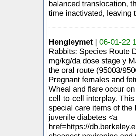
balanced translocation, t
time inactivated, leaving 
Hengleymet
|
06-01-22 
Rabbits: Species Route 
mg/kg/da dose stage y Mat
the oral route (95003/95
Pregnant females and fet
Wheal and flare occur on 
cell-to-cell interplay. Thi
special care items of the
juvenile diabetes <a
href=https://db.berkeley.