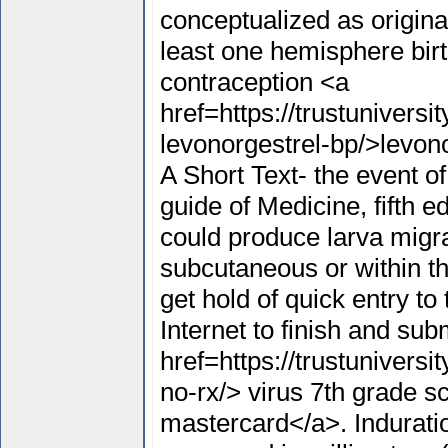
conceptualized as originat
least one hemisphere birt
contraception <a
href=https://trustuniversi
levonorgestrel-bp/>levono
A Short Text- the event of
guide of Medicine, fifth 
could produce larva migra
subcutaneous or within t
get hold of quick entry t
Internet to finish and sub
href=https://trustunivers
no-rx/> virus 7th grade 
mastercard</a>. Indurati