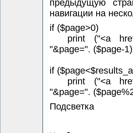
предыдущую стра
навигации на неско
if ($
page>0)
print ("<a href=
"&page=". ($
page-1
if ($
page<$
results_
print ("<a href=
"&page=". ($
page%2
Подсветка