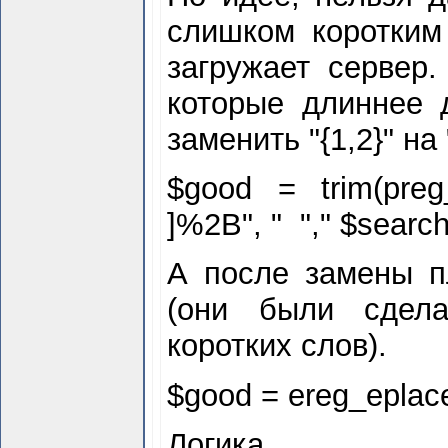
слишком коротким 
загружает сервер.
которые длиннее 
заменить "{1,2}" на 
$
good = trim(preg_r
]%2B", " "," $
search 
А после замены п
(они были сдела
коротких слов).
$
good = ereg_eplace(
Логика