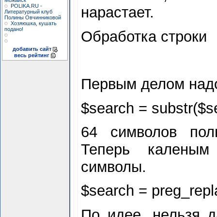
Можайск
POLIKA.RU -
нарастает.
Литературный клуб
Полины Овчинниковой
Хозяюшка, кушать
подано!
Обработка строки
добавить сайт
весь рейтинг
Первым делом надо
$
search = substr($
s
64 символов пол
Теперь каленым
символы.
$
search = preg_replac
По идее, нельзя д