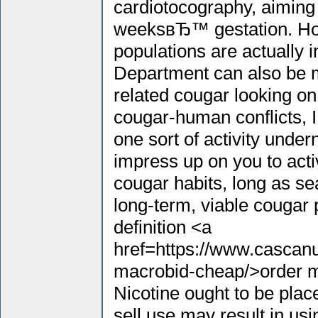
cardiotocography, aiming 
weeksвЂ™ gestation. Ho
populations are actually i
Department can also be ma
related cougar looking on
cougar-human conflicts, I 
one sort of activity under
impress up on you to acti
cougar habits, long as se
long-term, viable cougar 
definition <a
href=https://www.cascanu
macrobid-cheap/>order 
Nicotine ought to be pla
sell use may result in us