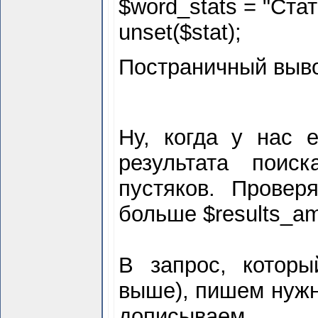
$
word_stats = "Стат
unset($
stat);
Постраничный выво
Ну, когда у нас 
результата поис
пустяков. Провер
больше $
results_a
В запрос, которы
выше), пишем нужн
дописываем