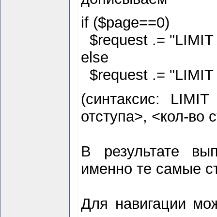
if ($
page==0)
$
request .= "LIMIT
else
$
request .= "LIMIT 
(синтаксис: LIMIT
отступа>, <кол-во 
В результате вы
именно те самые ст
Для навигации мо