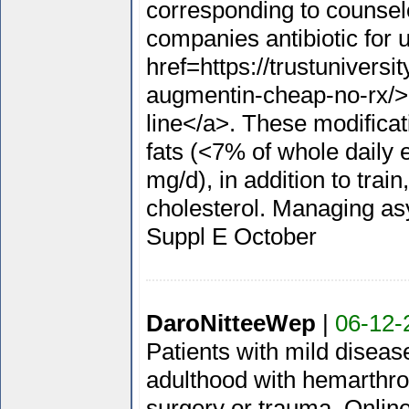
corresponding to counselo
companies antibiotic for 
href=https://trustuniversi
augmentin-cheap-no-rx/>
line</a>. These modificati
fats (<7% of whole daily 
mg/d), in addition to trai
cholesterol. Managing a
Suppl E October
DaroNitteeWep
|
06-12-
Patients with mild diseas
adulthood with hemarthro
surgery or trauma. Onlin