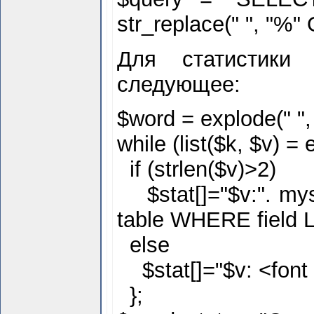
str_replace(" ", "%"
Для статистики
следующее:
$
word = explode(" ",
while (list($
k, $
v) = 
if (strlen($
v)>2)
$
stat[]="$
v:". m
table WHERE field 
else
$
stat[]="$
v: <fon
};