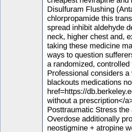
cheapest nevirapine and 
Disulfuram Flushing (Anta
chlorpropamide this transi
spread inhibit aldehyde 
neck, higher chest and, ex
taking these medicine ma
ways to question suffere
a randomized, controlled 
Professional considers a v
blackouts medications no
href=https://db.berkeley.
without a prescription</a>
Posttraumatic Stress the 
Overdose additionally pr
neostigmine + atropine we