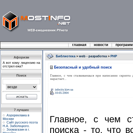
главная
новости
програм
Библиотека
>
web - разработка
>
PHP
Афоризм
А вот кому лицензию на
отстpел ежа?
Безопасный и удобный поиск
Поиск
Главное, с чем сталкиваешься при написании скрипта 
нарастает...
infocity.kiev.ua
10-05-2004
7 лучших
Аэрореклама в
Главное, с чем с
Москве
Сайт русского поэта
Н.А. Заболоцкого.
поиска - то, что 
Зоомагазин в г.